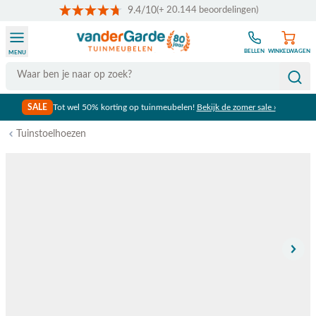
9.4/10
(+ 20.144 beoordelingen)
Ga naar de inhoud
BELLEN
WINKELWAGEN
MENU
Search
SALE
Tot wel 50% korting op tuinmeubelen!
Bekijk de zomer sale ›
Tuinstoelhoezen