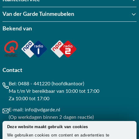
Van der Garde Tuinmeubelen
Bekend van
Contact
Bel:
0488 - 441220 (hoofdkantoor)
Ma t/m Vr bereikbaar van 10:00 tot 17:00
Za 10:00 tot 17:00
E-mail:
info@vdgarde.nl
(Op werkdagen binnen 2 dagen reactie)
Deze website maakt gebruik van cookies
Whatsapp:
0488441220
We gebruiken cookies om content en advertenties te
(Op werkdagen binnen 3 uur reactie)