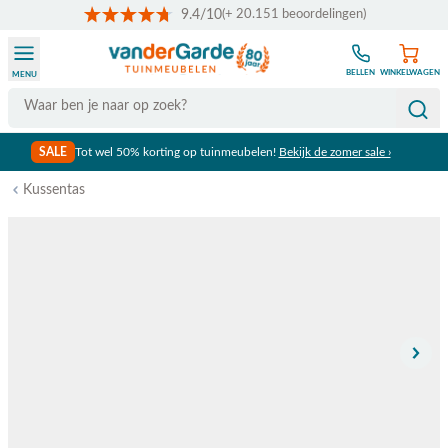
9.4/10
(+ 20.151 beoordelingen)
Ga naar de inhoud
BELLEN
WINKELWAGEN
MENU
Search
SALE
Tot wel 50% korting op tuinmeubelen!
Bekijk de zomer sale ›
Kussentas