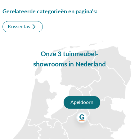
✔ Persoonlijk advies van specialisten
Gerelateerde categorieën en pagina's:
✔ 9.4/10 uit 19.500+ klantbeoordelingen
Kussentas
✔ Gratis verzending vanaf €50,-
✔ 3 fysieke showrooms
Onze 3 tuinmeubel-
showrooms in Nederland
Apeldoorn