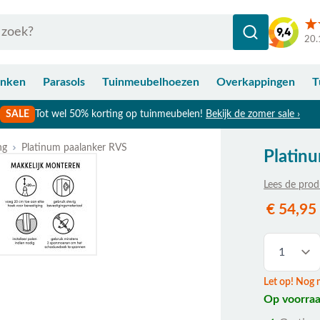
20.
anken
Parasols
Tuinmeubelhoezen
Overkappingen
T
SALE
Tot wel 50% korting op tuinmeubelen!
Bekijk de zomer sale ›
ng
Platinum paalanker RVS
Platin
Lees de prod
€ 54,95
Let op! Nog 
Op voorraa