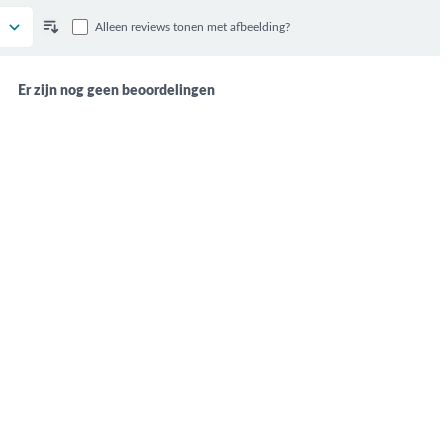
Alleen reviews tonen met afbeelding?
Er zijn nog geen beoordelingen