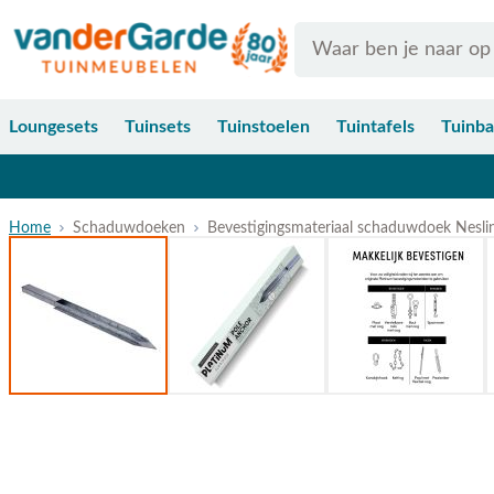
Ga naar de inhoud
Search
Loungesets
Tuinsets
Tuinstoelen
Tuintafels
Tuinb
Home
Schaduwdoeken
Bevestigingsmateriaal schaduwdoek Nesli