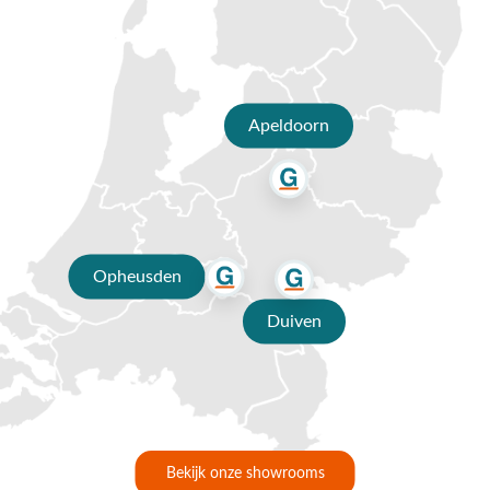
chatfunctie. Uiteraard ben je ook van harte welkom in onze
showroom in Opheusden, Duiven of Apeldoorn. Onze
specialisten voorzien je graag van een deskundig advies op
maat.
Apeldoorn
Waarom kopen bij Van der Garde
tuinmeubelen?
✔ 80 jaar ervaring
✔ Persoonlijk advies van specialisten
Opheusden
✔ 9.4/10 uit 19.500+ klantbeoordelingen
Duiven
✔ Gratis verzending vanaf €50,-
✔ Goede service
Bekijk onze showrooms