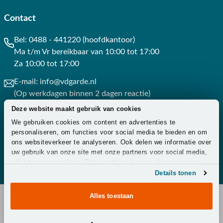
Contact
Bel:
0488 - 441220 (hoofdkantoor)
Ma t/m Vr bereikbaar van 10:00 tot 17:00
Za 10:00 tot 17:00
E-mail:
info@vdgarde.nl
(Op werkdagen binnen 2 dagen reactie)
Deze website maakt gebruik van cookies
Whatsapp:
0488441220
We gebruiken cookies om content en advertenties te
(Op werkdagen binnen 3 uur reactie)
personaliseren, om functies voor social media te bieden en om
ons websiteverkeer te analyseren. Ook delen we informatie over
Contact
uw gebruik van onze site met onze partners voor social media,
adverteren en analyse. Deze partners kunnen deze gegevens
combineren met andere informatie die u aan ze heeft verstrekt
Details tonen
of die ze hebben verzameld op basis van uw gebruik van hun
services.
Alles toestaan