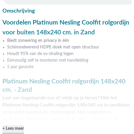
Omschrijving
Voordelen Platinum Nesling Coolfit rolgordijn
voor buiten 148x240 cm. in Zand
Biedt zonwering en privacy in één
Schimmelwerend HDPE-doek met open structuur
Houdt 95% van de uv-straling tegen
Eenvoudig zelf te monteren met handleiding
5 jaar garantie
Platinum Nesling Coolfit rolgordijn 148x240
cm. - Zand
Last van laagstaande zon of inkijk op je terras? Met het
Platinum Nesling Coolfit rolgordijn 148x240 cm in zandkleur
zit je altijd beschut én comfortabel. Het rolgordijn is
eenvoudig omhoog of omlaag te draaien, zodat je op elk
moment van de dag zelf bepaalt hoeveel zon of privacy je
Lees meer
wilt. Ideaal voor gebruik in de vroege ochtend of juist bij