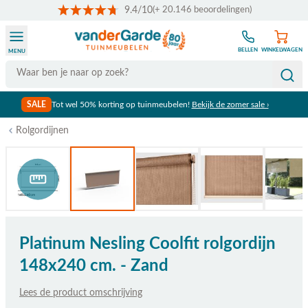
9.4/10
(+ 20.146 beoordelingen)
Ga naar de inhoud
BELLEN
WINKELWAGEN
MENU
Search
SALE
Tot wel 50% korting op tuinmeubelen!
Bekijk de zomer sale ›
Rolgordijnen
Bekijk afmetingen
Platinum Nesling Coolfit rolgordijn
148x240 cm. - Zand
Lees de product omschrijving