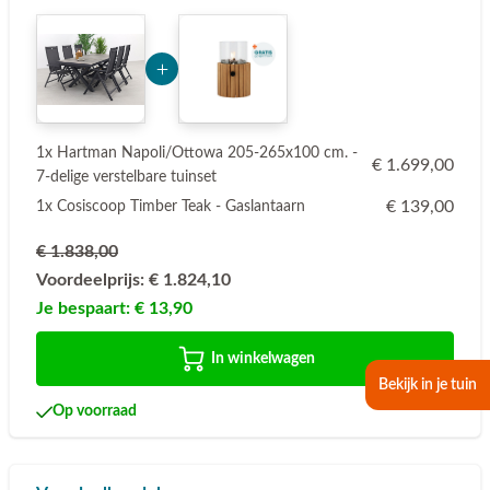
Add Product MTk2Nw== 6a789cdf1af99
1x Hartman Napoli/Ottowa 205-265x100 cm. -
€ 1.699,00
7-delige verstelbare tuinset
€ 139,00
1x Cosiscoop Timber Teak - Gaslantaarn
€ 1.838,00
Voordeelprijs:
€ 1.824,10
Je bespaart:
€ 13,90
In winkelwagen
Bekijk in je tuin
Op voorraad