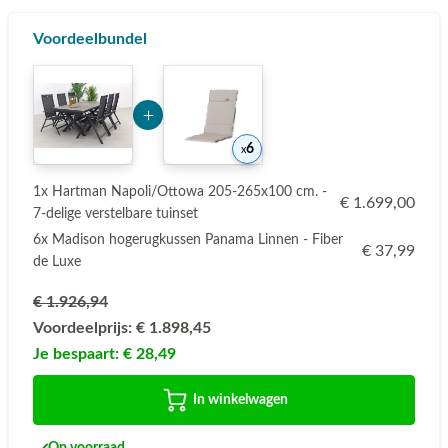
Voordeelbundel
Add Product NzA4OA== 6a789cdf1af99
6
1x Hartman Napoli/Ottowa 205-265x100 cm. -
€ 1.699,00
7-delige verstelbare tuinset
6x Madison hogerugkussen Panama Linnen - Fiber
€ 37,99
de Luxe
€ 1.926,94
Voordeelprijs:
€ 1.898,45
Je bespaart:
€ 28,49
In winkelwagen