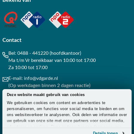
Bekend van
Contact
Bel:
0488 - 441220 (hoofdkantoor)
Ma t/m Vr bereikbaar van 10:00 tot 17:00
Za 10:00 tot 17:00
E-mail:
info@vdgarde.nl
(Op werkdagen binnen 2 dagen reactie)
Deze website maakt gebruik van cookies
Whatsapp:
0488441220
We gebruiken cookies om content en advertenties te
(Op werkdagen binnen 3 uur reactie)
personaliseren, om functies voor social media te bieden en om
ons websiteverkeer te analyseren. Ook delen we informatie over
Contact
uw gebruik van onze site met onze partners voor social media,
adverteren en analyse. Deze partners kunnen deze gegevens
combineren met andere informatie die u aan ze heeft verstrekt
Details tonen