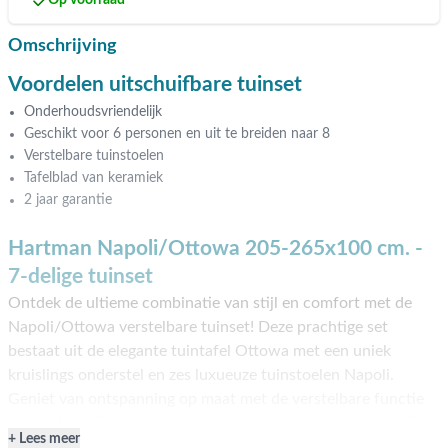
Op voorraad
Omschrijving
Voordelen uitschuifbare tuinset
Onderhoudsvriendelijk
Geschikt voor 6 personen en uit te breiden naar 8
Verstelbare tuinstoelen
Tafelblad van keramiek
2 jaar garantie
Hartman Napoli/Ottowa 205-265x100 cm. -
7-delige tuinset
Ontdek de ultieme combinatie van stijl en comfort met de
Napoli/Ottowa verstelbare tuinset! Deze prachtige set
bestaat uit de elegante tuintafel Ottowa met een uniek
kruislings onderstel en zes luxueuze tuinstoelen Napoli.
Geniet van ontspanning op maat met de verstelbare functie
van de Napoli tuinstoelen, perfect om je favoriete zithouding
Lees meer
te vinden. De uitschuifbare tuintafel biedt voldoende ruimte