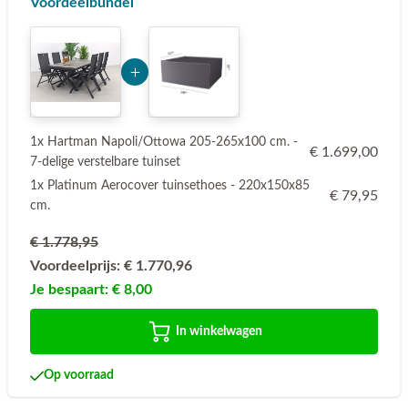
Voordeelbundel
Add Product Mjk4Nw== 6a789cdf1af99
1x Hartman Napoli/Ottowa 205-265x100 cm. -
€ 1.699,00
7-delige verstelbare tuinset
1x Platinum Aerocover tuinsethoes - 220x150x85
€ 79,95
cm.
€ 1.778,95
Voordeelprijs:
€ 1.770,96
Je bespaart:
€ 8,00
In winkelwagen
Op voorraad