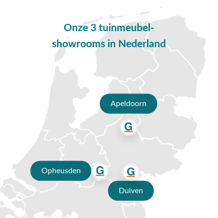
eens lekker zit!
Eigenschappen Ottowa tuintafel -
Onze 3 tuinmeubel-
uitschuifbaar
showrooms in Nederland
Het onderstel van de Ottowa tuintafel is gemaakt van stevig
aluminium. Voor extra bescherming is het aluminium
afgewerkt met een antracietkleurige coating. Deze coating
zorgt ervoor dat het frame kras- en stootvast is. Aluminium is
perfect geschikt voor buiten gebruik en heeft weinig
Apeldoorn
onderhoud nodig. Daarnaast kan aluminium niet verroesten
waardoor het een lange levensduur heeft. Het tafelblad van
de uitschuifbare tuintafel is gemaakt van keramiek. Keramiek
heeft net als aluminium weinig onderhoud nodig. Deze harde
steensoort is perfect geschikt als tafelblad. Het keramiek
heeft een robuuste look waardoor de tuintafel een stoere
Opheusden
uitstraling krijgt. Daarnaast staat het mooi in contrast met
het antracietkleurige frame. Onder elke tafelpoot zit een
Duiven
verstelbaar dopje zodat je de tuintafel stabiel af kunt stellen.
Zo heb je geen last van een wiebelende tafelpoot.