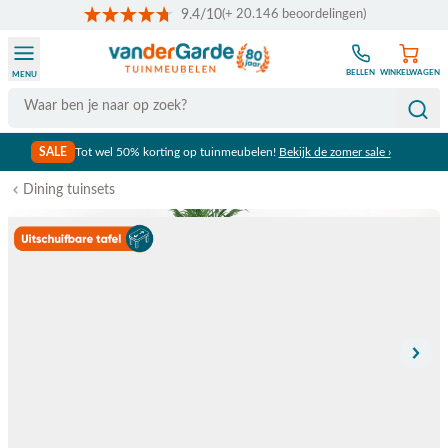
9.4/10
(+ 20.146 beoordelingen)
Ga naar de inhoud
BELLEN
WINKELWAGEN
MENU
Search
SALE
Tot wel 50% korting op tuinmeubelen!
Bekijk de zomer sale ›
Dining tuinsets