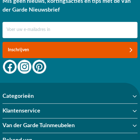
Mis geen nieuws, kortingsacties en tips met de Van
✔ 9.4/10 uit 19.500+ klantbeoordelingen
der Garde Nieuwsbrief
✔ Gratis verzending vanaf €50,-
E-mail adres
✔ Goede service
Inschrijven
Categorieën
Klantenservice
Van der Garde Tuinmeubelen