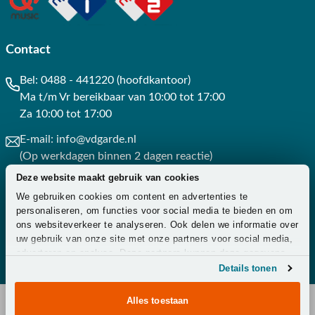
Contact
Bel:
0488 - 441220 (hoofdkantoor)
Ma t/m Vr bereikbaar van 10:00 tot 17:00
Za 10:00 tot 17:00
E-mail:
info@vdgarde.nl
(Op werkdagen binnen 2 dagen reactie)
Deze website maakt gebruik van cookies
Whatsapp:
0488441220
We gebruiken cookies om content en advertenties te
(Op werkdagen binnen 3 uur reactie)
personaliseren, om functies voor social media te bieden en om
ons websiteverkeer te analyseren. Ook delen we informatie over
Contact
uw gebruik van onze site met onze partners voor social media,
adverteren en analyse. Deze partners kunnen deze gegevens
combineren met andere informatie die u aan ze heeft verstrekt
Details tonen
of die ze hebben verzameld op basis van uw gebruik van hun
services.
Alles toestaan