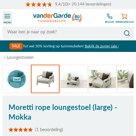
9.4/10
(+ 20.144 beoordelingen)
Ga naar de inhoud
BELLEN
WINKELWAGEN
MENU
Search
SALE
Tot wel 50% korting op tuinmeubelen!
Bekijk de zomer sale ›
Loungestoelen
Bekijk afmetingen
Moretti rope loungestoel (large) -
Mokka
(1 beoordeling)