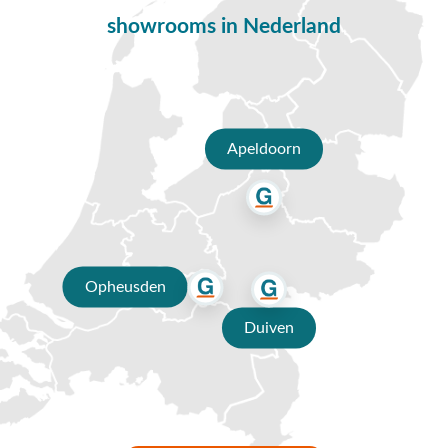
tuinmeubelen?
showrooms in Nederland
✔ 80 jaar ervaring
✔ Persoonlijk advies van specialisten
✔ 9.4/10 uit 19.500+ klantbeoordelingen
Apeldoorn
✔ Gratis verzending vanaf €50,-
✔ 3 fysieke showrooms
Opheusden
Duiven