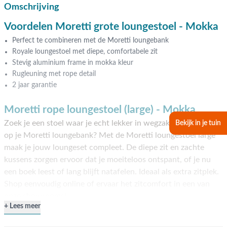
Omschrijving
Voordelen Moretti grote loungestoel - Mokka
Perfect te combineren met de Moretti loungebank
Royale loungestoel met diepe, comfortabele zit
Stevig aluminium frame in mokka kleur
Rugleuning met rope detail
2 jaar garantie
Moretti rope loungestoel (large) - Mokka
Zoek je een stoel waar je echt lekker in wegzakt als aanvulling
Bekijk in je tuin
op je Moretti loungebank? Met de Moretti loungestoel large
maak je jouw loungeset compleet. De diepe zit en zachte
kussens zorgen ervoor dat je moeiteloos ontspant, of je nu
een boek leest of lang blijft natafelen. Ideaal als extra zitplek.
Shop eenvoudig online of ervaar het zitcomfort in een van
onze showrooms!
Lees meer
Ruim zitten, direct ontspannen