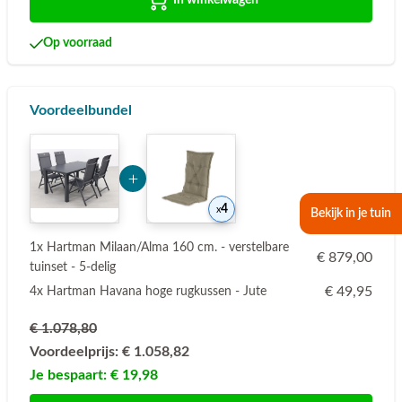
In winkelwagen
Op voorraad
Voordeelbundel
Add Product MzkxNQ== 6a7669743cc0a
4
Bekijk in je tuin
1x Hartman Milaan/Alma 160 cm. - verstelbare
€ 879,00
tuinset - 5-delig
€ 49,95
4x Hartman Havana hoge rugkussen - Jute
€ 1.078,80
Voordeelprijs:
€ 1.058,82
Je bespaart:
€ 19,98