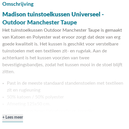
Omschrijving
Madison tuinstoelkussen Universeel -
Outdoor Manchester Taupe
Het tuinstoelkussen Outdoor Manchester Taupe is gemaakt
van Katoen en Polyester wat ervoor zorgt dat deze van erg
goede kwaliteit is. Het kussen is geschikt voor verstelbare
tuinstoelen met een textileen zit- en rugvlak. Aan de
achterkant is het kussen voorzien van twee
bevestigingsbandjes, zodat het kussen mooi in de stoel blijft
zitten.
Past in de meeste standaard standenstoelen met textileen
zit en rugleuning
50% katoen / 50% polyester
Afmeting 125x50 cm.
Voorzien van bevestigingbandje en koordjes
Lees meer
Stevig kussens voor heerlijk zitcomfort