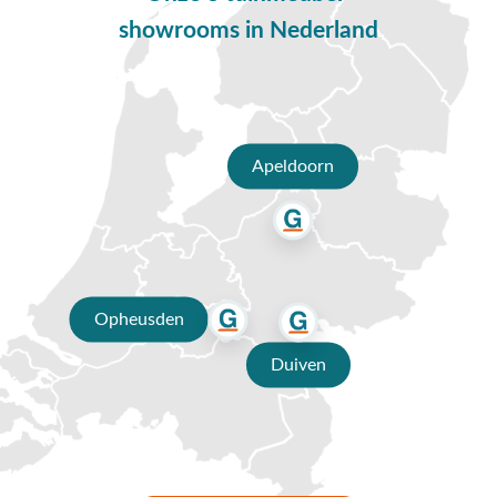
showrooms in Nederland
Apeldoorn
Opheusden
Duiven