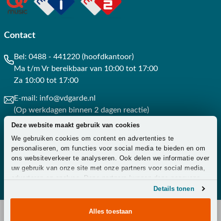
Contact
Bel:
0488 - 441220 (hoofdkantoor)
Ma t/m Vr bereikbaar van 10:00 tot 17:00
Za 10:00 tot 17:00
E-mail:
info@vdgarde.nl
(Op werkdagen binnen 2 dagen reactie)
Deze website maakt gebruik van cookies
Whatsapp:
0488441220
We gebruiken cookies om content en advertenties te
(Op werkdagen binnen 3 uur reactie)
personaliseren, om functies voor social media te bieden en om
ons websiteverkeer te analyseren. Ook delen we informatie over
Contact
uw gebruik van onze site met onze partners voor social media,
adverteren en analyse. Deze partners kunnen deze gegevens
combineren met andere informatie die u aan ze heeft verstrekt
Details tonen
of die ze hebben verzameld op basis van uw gebruik van hun
services.
Alles toestaan