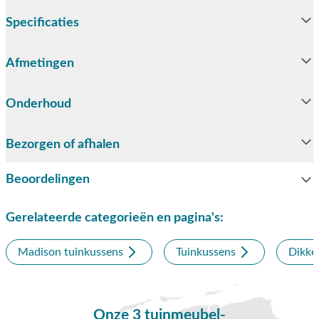
Specificaties
Afmetingen
Onderhoud
Bezorgen of afhalen
Beoordelingen
Gerelateerde categorieën en pagina's:
Madison tuinkussens
Tuinkussens
Dikke
Onze 3 tuinmeubel-