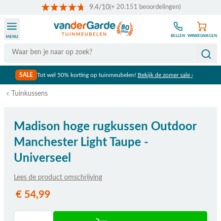
9.4/10
(+ 20.151 beoordelingen)
Ga naar de inhoud
BELLEN
WINKELWAGEN
MENU
Search
SALE
Tot wel 50% korting op tuinmeubelen!
Bekijk de zomer sale ›
Tuinkussens
Madison hoge rugkussen Outdoor
Manchester Light Taupe -
Universeel
Lees de product omschrijving
€ 54,99