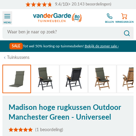
9.4/10
(+ 20.143 beoordelingen)
Ga naar de inhoud
BELLEN
WINKELWAGEN
MENU
Search
SALE
Tot wel 50% korting op tuinmeubelen!
Bekijk de zomer sale ›
Tuinkussens
Madison hoge rugkussen Outdoor
Manchester Green - Universeel
(1 beoordeling)