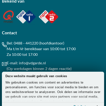
Bekend van
Contact
Bel:
0488 - 441220 (hoofdkantoor)
Ma t/m Vr bereikbaar van 10:00 tot 17:00
Za 10:00 tot 17:00
E-mail:
info@vdgarde.nl
(Op werkdagen binnen 2 dagen reactie)
Deze website maakt gebruik van cookies
Whatsapp:
0488441220
We gebruiken cookies om content en advertenties te
(Op werkdagen binnen 3 uur reactie)
personaliseren, om functies voor social media te bieden en om
ons websiteverkeer te analyseren. Ook delen we informatie over
Contact
uw gebruik van onze site met onze partners voor social media,
adverteren en analyse. Deze partners kunnen deze gegevens