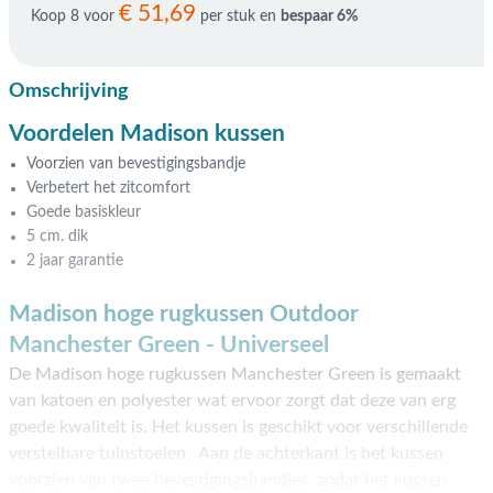
€ 51,69
Koop 8 voor
per stuk en
bespaar
6
%
Omschrijving
Voordelen Madison kussen
Voorzien van bevestigingsbandje
Verbetert het zitcomfort
Goede basiskleur
5 cm. dik
2 jaar garantie
Madison hoge rugkussen Outdoor
Manchester Green - Universeel
De Madison hoge rugkussen Manchester Green is gemaakt
van katoen en polyester wat ervoor zorgt dat deze van erg
goede kwaliteit is. Het kussen is geschikt voor verschillende
verstelbare tuinstoelen. Aan de achterkant is het kussen
voorzien van twee bevestigingsbandjes, zodat het kussen