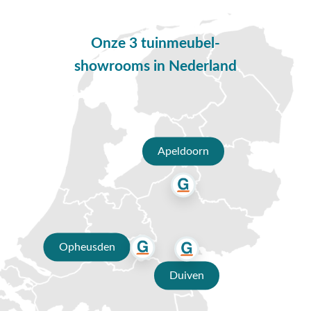
✔ Persoonlijk advies van specialisten
✔ 9.4/10 uit 19.500+ klantbeoordelingen
Onze 3 tuinmeubel-
✔ Gratis verzending vanaf €50,-
showrooms in Nederland
✔ 3 fysieke showrooms
Apeldoorn
Opheusden
Duiven