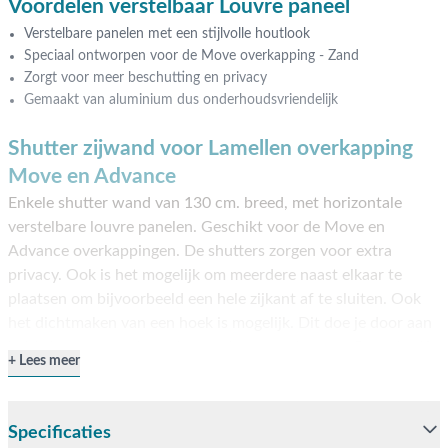
Voordelen verstelbaar Louvre paneel
Verstelbare panelen met een stijlvolle houtlook
Speciaal ontworpen voor de Move overkapping - Zand
Zorgt voor meer beschutting en privacy
Gemaakt van aluminium dus onderhoudsvriendelijk
Shutter zijwand voor Lamellen overkapping
Move en Advance
Enkele shutter wand van 130 cm. breed, met horizontale
verstelbare louvre panelen. Geschikt voor de Move en
Advance overkappingen. De shutters zorgen voor extra
privacy. Ook is het mogelijk om meerdere naast elkaar te
plaatsen om bijvoorbeeld een hele zijkant af te sluiten. Ook
het dichtmaken van een hoek is mogelijk. Dit doe je door aan
beide kanten van de paal een scherm te plaatsen. Bepaal zelf
Lees meer
of je in de schaduw of zon wilt zitten met de verstelbare
shutters. Het paneel is volledig gemaakt van aluminium en
afgewerkt met een zandkleurige coating. De verstelbare
Specificaties
panelen hebben een stijlvolle houtlook.