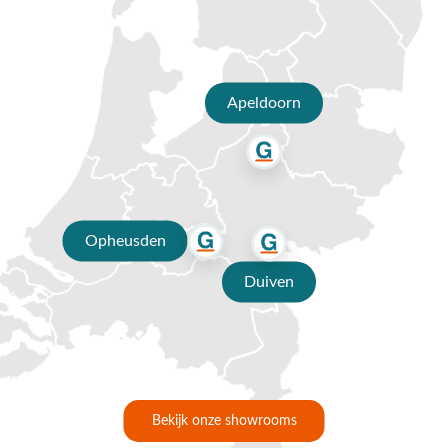
Apeldoorn
Opheusden
Duiven
Bekijk onze showrooms