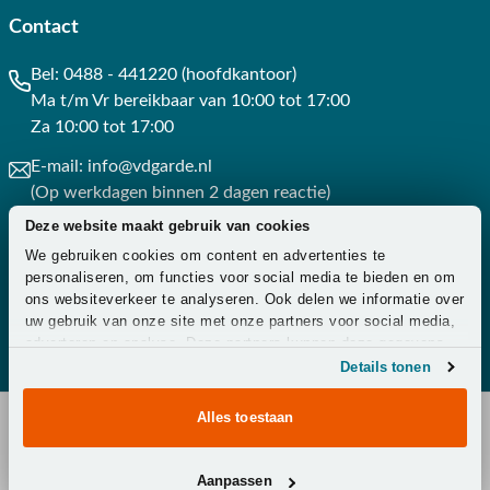
Contact
Bel:
0488 - 441220 (hoofdkantoor)
Ma t/m Vr bereikbaar van 10:00 tot 17:00
Za 10:00 tot 17:00
E-mail:
info@vdgarde.nl
(Op werkdagen binnen 2 dagen reactie)
Deze website maakt gebruik van cookies
Whatsapp:
0488441220
We gebruiken cookies om content en advertenties te
(Op werkdagen binnen 3 uur reactie)
personaliseren, om functies voor social media te bieden en om
ons websiteverkeer te analyseren. Ook delen we informatie over
Contact
uw gebruik van onze site met onze partners voor social media,
adverteren en analyse. Deze partners kunnen deze gegevens
combineren met andere informatie die u aan ze heeft verstrekt
Details tonen
of die ze hebben verzameld op basis van uw gebruik van hun
services.
Alles toestaan
Copyright © 2026 - Van der Garde Tuinmeubelen -
Aanpassen