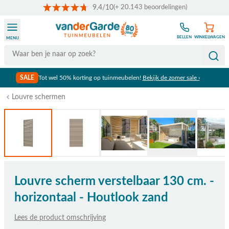
9.4/10
(+ 20.143 beoordelingen)
Ga naar de inhoud
BELLEN
WINKELWAGEN
MENU
Search
SALE
Tot wel 50% korting op tuinmeubelen!
Bekijk de zomer sale ›
Louvre schermen
Louvre scherm verstelbaar 130 cm. -
horizontaal - Houtlook zand
Lees de product omschrijving