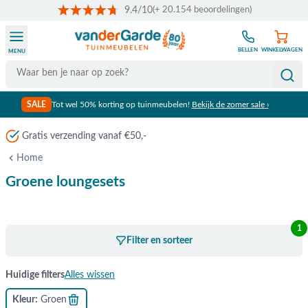
9.4/10
(+ 20.154 beoordelingen)
Ga naar de inhoud
BELLEN
WINKELWAGEN
MENU
Search
SALE
Tot wel 50% korting op tuinmeubelen!
Bekijk de zomer sale ›
Gratis verzending vanaf €50,-
Home
Groene loungesets
1
Filter en sorteer
Huidige filters
Alles wissen
Kleur
Groen