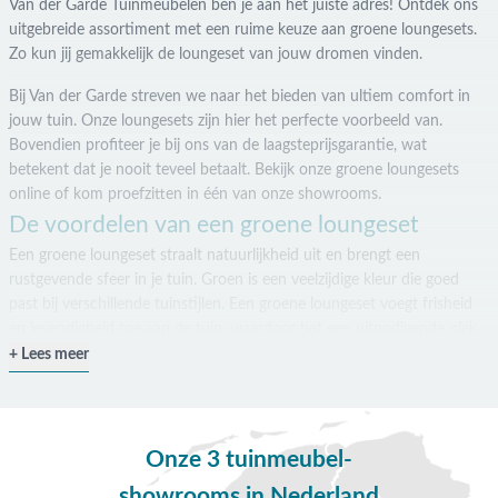
Van der Garde Tuinmeubelen ben je aan het juiste adres! Ontdek ons
uitgebreide assortiment met een ruime keuze aan groene loungesets.
Zo kun jij gemakkelijk de loungeset van jouw dromen vinden.
Bij Van der Garde streven we naar het bieden van ultiem comfort in
jouw tuin. Onze loungesets zijn hier het perfecte voorbeeld van.
Bovendien profiteer je bij ons van de laagsteprijsgarantie, wat
betekent dat je nooit teveel betaalt. Bekijk onze groene loungesets
online of kom proefzitten in één van onze showrooms.
De voordelen van een groene loungeset
Een groene loungeset straalt natuurlijkheid uit en brengt een
rustgevende sfeer in je tuin. Groen is een veelzijdige kleur die goed
past bij verschillende tuinstijlen. Een groene loungeset voegt frisheid
en levendigheid toe aan de tuin, waardoor het een uitnodigende plek
wordt om te ontspannen.
Lees meer
Daarnaast heeft een groene loungeset praktische voordelen. Groene
kleur vervaagt niet snel in de zon en behoudt zijn frisheid, zelfs onder
verschillende weersomstandigheden. Dit zorgt ervoor dat je langdurig
Onze 3 tuinmeubel-
kunt genieten van je loungeset, seizoen na seizoen.
showrooms in Nederland