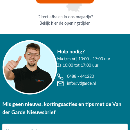
webshop is zo eenvoudig mogelijk ontworpen, zodat je al je gewenste
producten snel en gemakkelijk kunt bestellen. Naast online bestellen,
nodigen we je van harte uit om proef te zitten in een van onze
Direct afhalen in ons magazijn?
showrooms in Apeldoorn, Duiven of Opheusden. Onze specialisten
Bekijk hier de openingstijden
staan voor je klaar!
Heb je nog vragen? Wij zijn van maandag tot en met zaterdag van
10.00 - 17.00 uur bereikbaar op 0488-441220. Liever mailen? Dat doe
je gemakkelijk met onze
klantenservice
.
Hulp nodig?
Ma t/m Vrij 10:00 - 17:00 uur
Za 10:00 tot 17:00 uur
0488 - 441220
info@vdgarde.nl
Mis geen nieuws, kortingsacties en tips met de Van
der Garde Nieuwsbrief
E-mail adres