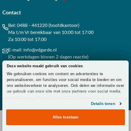
Contact
Bel:
0488 - 441220 (hoofdkantoor)
Ma t/m Vr bereikbaar van 10:00 tot 17:00
Za 10:00 tot 17:00
E-mail:
info@vdgarde.nl
(Op werkdagen binnen 2 dagen reactie)
Deze website maakt gebruik van cookies
Whatsapp:
0488441220
We gebruiken cookies om content en advertenties te
(Op werkdagen binnen 3 uur reactie)
personaliseren, om functies voor social media te bieden en om
ons websiteverkeer te analyseren. Ook delen we informatie over
Contact
uw gebruik van onze site met onze partners voor social media,
adverteren en analyse. Deze partners kunnen deze gegevens
combineren met andere informatie die u aan ze heeft verstrekt
Details tonen
of die ze hebben verzameld op basis van uw gebruik van hun
services.
Alles toestaan