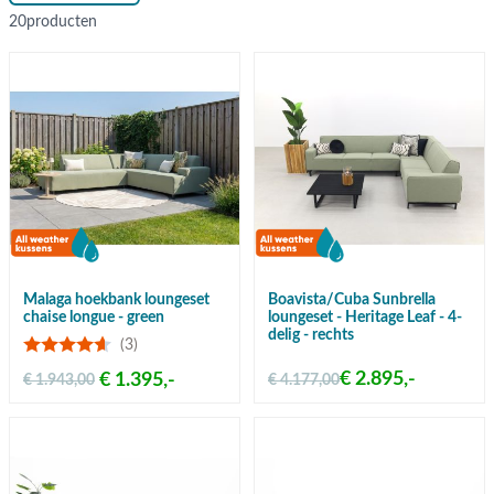
20
producten
Malaga hoekbank loungeset
Boavista/Cuba Sunbrella
chaise longue - green
loungeset - Heritage Leaf - 4-
delig - rechts
(3)
€ 2.895,-
€ 1.395,-
€ 1.943,00
€ 4.177,00