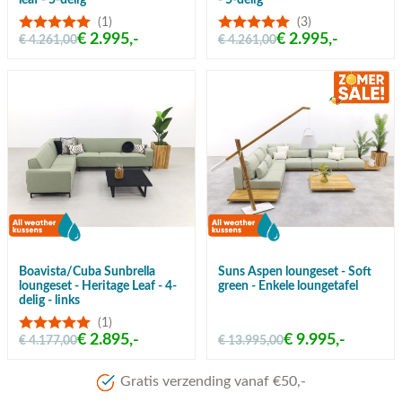
leaf - 5-delig
- 5-delig
(1)
(3)
€ 2.995,-
€ 2.995,-
€ 4.261,00
€ 4.261,00
Boavista/Cuba Sunbrella
Suns Aspen loungeset - Soft
loungeset - Heritage Leaf - 4-
green - Enkele loungetafel
delig - links
(1)
€ 2.895,-
€ 9.995,-
€ 4.177,00
€ 13.995,00
Gratis verzending vanaf €50,-