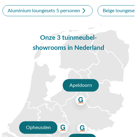
onderhoudsvriendelijk
en voorzien van een
sterk keramisch
Aluminium loungesets 5 personen
Beige loungeset
blad in betonlook
. Samen vormen ze een stijlvolle,
onderhoudsarme set
voor jarenlang buitenplezier.
Deze set bestaat uit:
Onze 3 tuinmeubel-
1x Lagos verstelbare, aluminium 3-zits loungebank - Latte
showrooms in Nederland
2x Lago verstelbare, aluminium loungestoel - Latte
1x Atlanta aluminium/keramiek loungetafel 120x70 cm. -
Latte
Vragen of hulp nodig?
Apeldoorn
Heb je nog vragen over de Lagos/Atlanta verstelbare 5-zits
stoel-bank aluminium loungeset - Latte? Bel ons dan op
0488-
441220
, stuur een e-mail naar
info@vdgarde.nl
of maak
gebruik van de chatfunctie. Uiteraard ben je ook van harte
welkom in onze showroom in Opheusden, Duiven of
Apeldoorn. Onze specialisten voorzien je graag van een
Opheusden
deskundig advies op maat.