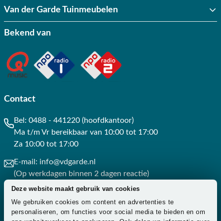
Van der Garde Tuinmeubelen
Bekend van
Contact
Bel:
0488 - 441220 (hoofdkantoor)
Ma t/m Vr bereikbaar van 10:00 tot 17:00
Za 10:00 tot 17:00
E-mail:
info@vdgarde.nl
(Op werkdagen binnen 2 dagen reactie)
Deze website maakt gebruik van cookies
Whatsapp:
0488441220
We gebruiken cookies om content en advertenties te
(Op werkdagen binnen 3 uur reactie)
personaliseren, om functies voor social media te bieden en om