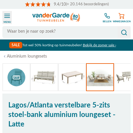
9.4/10
(+ 20.146 beoordelingen)
Ga naar de inhoud
BELLEN
WINKELWAGEN
MENU
Search
SALE
Tot wel 50% korting op tuinmeubelen!
Bekijk de zomer sale ›
Aluminium loungesets
Bekijk afmetingen
Lagos/Atlanta verstelbare 5-zits
stoel-bank aluminium loungeset -
Latte