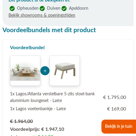
Dit product is te bekijken in:
Opheusden
Duiven
Apeldoorn
Bekijk showrooms & openingstijden
Voordeelbundels met dit product
Voordeelbundel
Add Product ODEzMA== 6a770b628af77
1x Lagos/Atlanta verstelbare 5-zits stoel-bank
€ 1.795,00
aluminium loungeset - Latte
€ 169,00
1x Lagos voetenbankje - Latte
€ 1.964,00
Bekijk in je tuin
Voordeelprijs:
€ 1.947,10