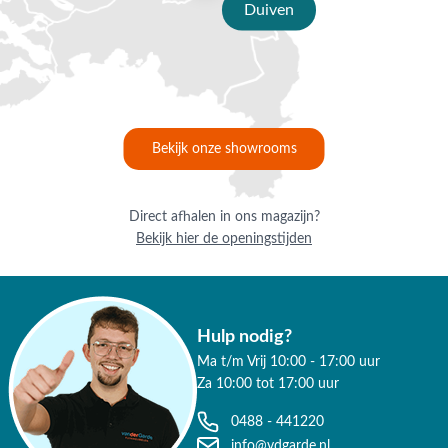
Duiven
Waarom kopen bij Van der Garde
tuinmeubelen?
✔ 80 jaar ervaring
✔ Persoonlijk advies van specialisten
Bekijk onze showrooms
✔ 9.4/10 uit 19.500+ klantbeoordelingen
✔ Gratis verzending vanaf €50,-
Direct afhalen in ons magazijn?
Bekijk hier de openingstijden
✔ 3 fysieke showrooms
Hulp nodig?
Ma t/m Vrij 10:00 - 17:00 uur
Za 10:00 tot 17:00 uur
0488 - 441220
info@vdgarde.nl