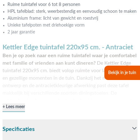
Ruime tuintafel voor 6 tot 8 personen
HPL tafelblad: sterk, weerbestendig en eenvoudig schoon te maken
Aluminium frame: licht van gewicht en roestvrij
Unieke tafelpoten met driehoekige vorm
2 jaar garantie
Kettler Edge tuintafel 220x95 cm. - Antraciet
Ben je op zoek naar een ruime tuintafel waar je comfortabel
met familie of vrienden aan kunt dineren?
De Kettler Edge
tuintafel 220x95 cm. biedt volop ruimte voor lange etentjes
Bekijk in je tuin
en gezellige momenten in de tuin. Dankzij het moderne
ontwerp en de antracietkleurige afwerking past deze tafel
makkelijk bij verschillende soorten diningstoelen. De
tafelpoten hebben een subtiele driehoekige vorm, wat zorgt
Lees meer
voor een eigentijdse uitstraling. Met ruimte voor 6 personen
en extra zitplaatsen aan de kopse kanten is deze tafel ideaal
voor grotere gezelschappen. Bestel eenvoudig online of kom
Specificaties
langs in een van onze showrooms.