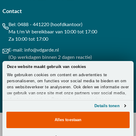
Contact
Bel:
0488 - 441220 (hoofdkantoor)
Ma t/m Vr bereikbaar van 10:00 tot 17:00
Za 10:00 tot 17:00
E-mail:
info@vdgarde.nl
(Op werkdagen binnen 2 dagen reactie)
Deze website maakt gebruik van cookies
Whatsapp:
0488441220
We gebruiken cookies om content en advertenties te
(Op werkdagen binnen 3 uur reactie)
personaliseren, om functies voor social media te bieden en om
ons websiteverkeer te analyseren. Ook delen we informatie over
Contact
uw gebruik van onze site met onze partners voor social media,
adverteren en analyse. Deze partners kunnen deze gegevens
combineren met andere informatie die u aan ze heeft verstrekt
Details tonen
of die ze hebben verzameld op basis van uw gebruik van hun
services.
Alles toestaan