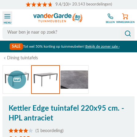
9.4/10
(+ 20.143 beoordelingen)
Ga naar de inhoud
BELLEN
WINKELWAGEN
MENU
Search
SALE
Tot wel 50% korting op tuinmeubelen!
Bekijk de zomer sale ›
Dining tuintafels
Bekijk afmetingen
Kettler Edge tuintafel 220x95 cm. -
HPL antraciet
(1 beoordeling)