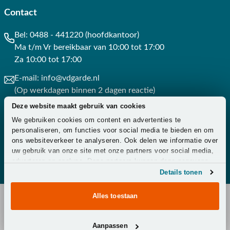
Contact
Bel:
0488 - 441220 (hoofdkantoor)
Ma t/m Vr bereikbaar van 10:00 tot 17:00
Za 10:00 tot 17:00
E-mail:
info@vdgarde.nl
(Op werkdagen binnen 2 dagen reactie)
Deze website maakt gebruik van cookies
Whatsapp:
0488441220
We gebruiken cookies om content en advertenties te
(Op werkdagen binnen 3 uur reactie)
personaliseren, om functies voor social media te bieden en om
ons websiteverkeer te analyseren. Ook delen we informatie over
Contact
uw gebruik van onze site met onze partners voor social media,
adverteren en analyse. Deze partners kunnen deze gegevens
combineren met andere informatie die u aan ze heeft verstrekt
Details tonen
of die ze hebben verzameld op basis van uw gebruik van hun
services.
Alles toestaan
Copyright © 2026 - Van der Garde Tuinmeubelen -
Aanpassen