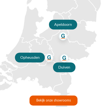
een e-mail naar
info@vdgarde.nl
of maak gebruik van de
chatfunctie. Uiteraard ben je ook van harte welkom in onze
showroom in Opheusden, Duiven of Apeldoorn. Onze
specialisten voorzien je graag van een deskundig advies op
maat.
Apeldoorn
Waarom kopen bij Van der Garde
tuinmeubelen?
✔ 80 jaar ervaring
✔ Persoonlijk advies van specialisten
Opheusden
✔ 9.4/10 uit 19.500+ klantbeoordelingen
Duiven
✔ Gratis verzending vanaf €50,-
✔ 3 fysieke showrooms
Bekijk onze showrooms