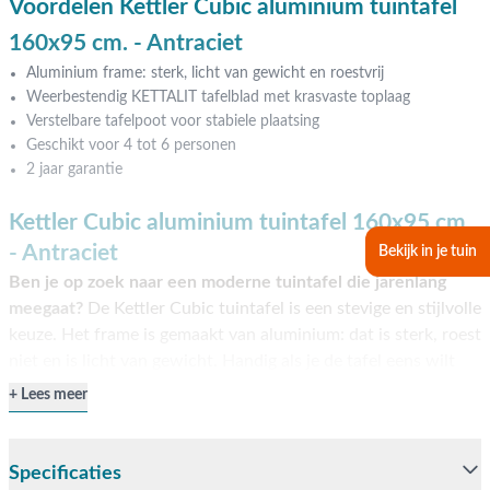
Voordelen Kettler Cubic aluminium tuintafel
160x95 cm. - Antraciet
Aluminium frame: sterk, licht van gewicht en roestvrij
Weerbestendig KETTALIT tafelblad met krasvaste toplaag
Verstelbare tafelpoot voor stabiele plaatsing
Geschikt voor 4 tot 6 personen
2 jaar garantie
Kettler Cubic aluminium tuintafel 160x95 cm.
- Antraciet
Bekijk in je tuin
Ben je op zoek naar een moderne tuintafel die jarenlang
meegaat?
De Kettler Cubic tuintafel is een stevige en stijlvolle
keuze. Het frame is gemaakt van aluminium: dat is sterk, roest
niet en is licht van gewicht. Handig als je de tafel eens wilt
verplaatsen. Dankzij de verstelbare poot staat de tafel ook
Lees meer
stabiel op een ongelijke ondergrond. Met een formaat van
160x95 cm. biedt de tafel genoeg ruimte voor 4 tot 6
personen. Ideaal voor gezellige etentjes in de tuin of op het
Specificaties