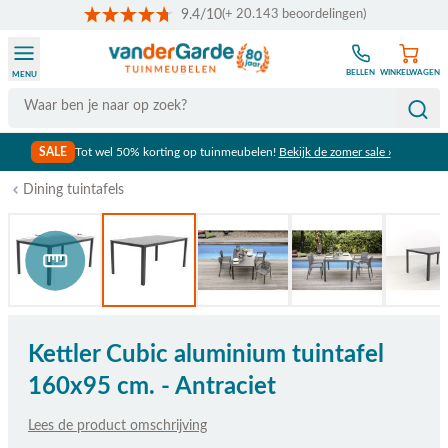
9.4/10
(+ 20.143 beoordelingen)
Ga naar de inhoud
BELLEN
WINKELWAGEN
MENU
Search
SALE
Tot wel 50% korting op tuinmeubelen!
Bekijk de zomer sale ›
Dining tuintafels
Bekijk afmetingen
Kettler Cubic aluminium tuintafel
160x95 cm. - Antraciet
Lees de product omschrijving