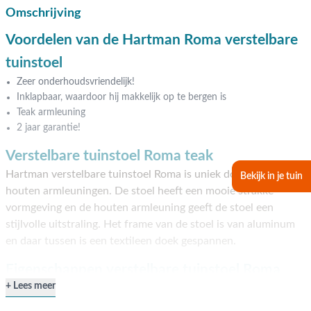
Omschrijving
Voordelen van de Hartman Roma verstelbare
tuinstoel
Zeer onderhoudsvriendelijk!
Inklapbaar, waardoor hij makkelijk op te bergen is
Teak armleuning
2 jaar garantie!
Verstelbare tuinstoel Roma teak
Hartman verstelbare tuinstoel Roma is uniek door de teak
Bekijk in je tuin
houten armleuningen. De stoel heeft een mooie strakke
vormgeving en de houten armleuning geeft de stoel een
stijlvolle uitstraling. Het frame van de stoel is van aluminum
en daar tussen is een textileen doek gespannen.
Eigenschappen verstelbare tuinstoel Roma
Lees meer
De verstelbare tuinstoel heeft een aluminium frame. De stoel
heeft een textileen zit en rugleuning. De armleuning van de