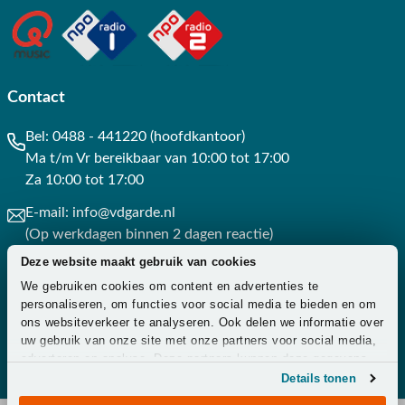
Contact
Bel:
0488 - 441220 (hoofdkantoor)
Ma t/m Vr bereikbaar van 10:00 tot 17:00
Za 10:00 tot 17:00
E-mail:
info@vdgarde.nl
(Op werkdagen binnen 2 dagen reactie)
Deze website maakt gebruik van cookies
Whatsapp:
0488441220
We gebruiken cookies om content en advertenties te
(Op werkdagen binnen 3 uur reactie)
personaliseren, om functies voor social media te bieden en om
ons websiteverkeer te analyseren. Ook delen we informatie over
Contact
uw gebruik van onze site met onze partners voor social media,
adverteren en analyse. Deze partners kunnen deze gegevens
combineren met andere informatie die u aan ze heeft verstrekt
Details tonen
of die ze hebben verzameld op basis van uw gebruik van hun