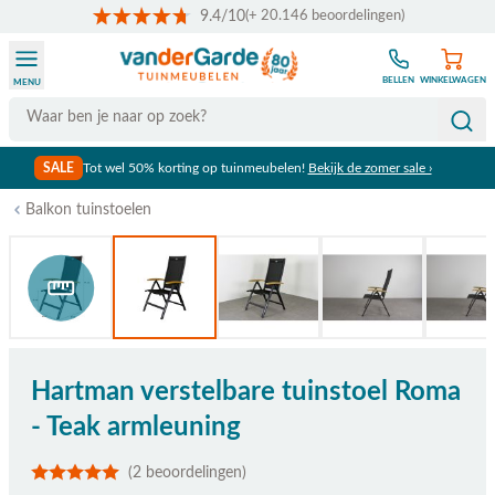
9.4/10
(+ 20.146 beoordelingen)
Ga naar de inhoud
BELLEN
WINKELWAGEN
MENU
Search
SALE
Tot wel 50% korting op tuinmeubelen!
Bekijk de zomer sale ›
Balkon tuinstoelen
Bekijk afmetingen
Hartman verstelbare tuinstoel Roma
- Teak armleuning
(2 beoordelingen)