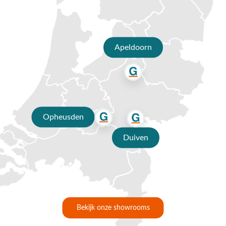
✔ Persoonlijk advies van specialisten
✔ 9.4/10 uit 19.500+ klantbeoordelingen
✔ Gratis verzending vanaf €50,-
Apeldoorn
✔ Goede service
Opheusden
Duiven
Bekijk onze showrooms