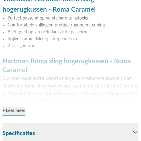
hogerugkussen - Roma Caramel
Perfect passend op verstelbare tuinstoelen
Comfortabele vulling en prettige rugondersteuning
Blijft goed op z’n plek dankzij de pasvorm
Stijlvol caramelkleurig strependessin
2 jaar garantie
Hartman Roma sling hogerugkussen - Roma
Caramel
Op zoek naar extra comfort in je verstelbare tuinstoel? Het
Hartman Roma sling hogerugkussen in de kleur Roma Caramel
is dé praktische en stijlvolle keuze. Met een afmeting van 123
x 50 x 3 cm past dit kussen perfect in verstelbare stoelen en
zorgt het voor optimale ondersteuning van je rug. Dankzij de
Lees meer
slimme pasvorm blijft het kussen netjes op z’n plek zitten.
Shop eenvoudig online of in een van onze showrooms!
Specificaties
Comfort en gemak, elke dag opnieuw