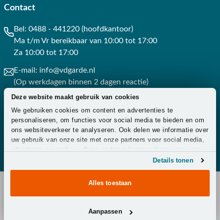
Contact
Bel:
0488 - 441220 (hoofdkantoor)
Ma t/m Vr bereikbaar van 10:00 tot 17:00
Za 10:00 tot 17:00
E-mail:
info@vdgarde.nl
(Op werkdagen binnen 2 dagen reactie)
Deze website maakt gebruik van cookies
Whatsapp:
0488441220
We gebruiken cookies om content en advertenties te
(Op werkdagen binnen 3 uur reactie)
personaliseren, om functies voor social media te bieden en om
ons websiteverkeer te analyseren. Ook delen we informatie over
Contact
uw gebruik van onze site met onze partners voor social media,
adverteren en analyse. Deze partners kunnen deze gegevens
combineren met andere informatie die u aan ze heeft verstrekt
Details tonen
of die ze hebben verzameld op basis van uw gebruik van hun
services.
Alles toestaan
Copyright © 2026 - Van der Garde Tuinmeubelen -
Aanpassen