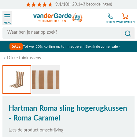
9.4/10
(+ 20.143 beoordelingen)
Ga naar de inhoud
BELLEN
WINKELWAGEN
MENU
Search
SALE
Tot wel 50% korting op tuinmeubelen!
Bekijk de zomer sale ›
Dikke tuinkussens
Hartman Roma sling hogerugkussen
- Roma Caramel
Lees de product omschrijving