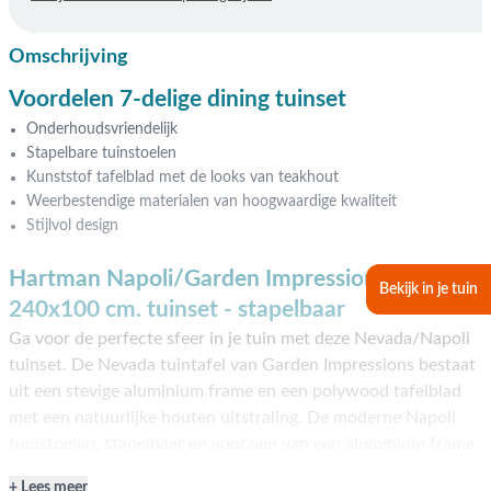
Omschrijving
Voordelen 7-delige dining tuinset
Onderhoudsvriendelijk
Stapelbare tuinstoelen
Kunststof tafelblad met de looks van teakhout
Weerbestendige materialen van hoogwaardige kwaliteit
Stijlvol design
Hartman Napoli/Garden Impressions Nevada
Bekijk in je tuin
240x100 cm. tuinset - stapelbaar
Ga voor de perfecte sfeer in je tuin met deze Nevada/Napoli
tuinset. De Nevada tuintafel van Garden Impressions bestaat
uit een stevige aluminium frame en een polywood tafelblad
met een natuurlijke houten uitstraling. De moderne Napoli
tuinstoelen, stapelbaar en voorzien van een aluminium frame
met Xerix coating, bieden comfort met hun textileen zit- en
Lees meer