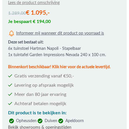
Lees de product omschrijving
De prijs is afhankelijk van de gekozen opties
€ 1.095,-
1.289,00
Je bespaart € 194,00
Informeer mij wanneer dit product op voorraad is
Deze set bestaat uit:
6x tuinstoel Hartman Napoli - Stapelbaar
1x tuintafel Garden Impressions Nevada 240 x 100 cm.
Binnenkort beschikbaar! Klik hier voor de actuele levertijd.
Gratis verzending vanaf €50,-
Levering op afspraak mogelijk
Meer dan 80 jaar ervaring
Achteraf betalen mogelijk
Dit product is te bekijken in:
Opheusden
Duiven
Apeldoorn
Bekijk showrooms & openingstijden