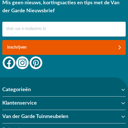
Mis geen nieuws, kortingsacties en tips met de Van
✔ Goede service
der Garde Nieuwsbrief
E-mail adres
Inschrijven
Categorieën
Klantenservice
Van der Garde Tuinmeubelen