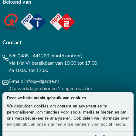
Bekend van
Contact
Bel:
0488 - 441220 (hoofdkantoor)
Ma t/m Vr bereikbaar van 10:00 tot 17:00
Za 10:00 tot 17:00
E-mail:
info@vdgarde.nl
(Op werkdagen binnen 2 dagen reactie)
Deze website maakt gebruik van cookies
Whatsapp:
0488441220
We gebruiken cookies om content en advertenties te
(Op werkdagen binnen 3 uur reactie)
personaliseren, om functies voor social media te bieden en om
ons websiteverkeer te analyseren. Ook delen we informatie over
Contact
uw gebruik van onze site met onze partners voor social media,
adverteren en analyse. Deze partners kunnen deze gegevens