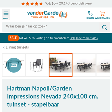
9.4/10
(+ 20.143 beoordelingen)
Ga naar de inhoud
BELLEN
WINKELWAGEN
MENU
Search
SALE
Tot wel 50% korting op tuinmeubelen!
Bekijk de zomer sale ›
Dining tuinsets
Bekijk afmetingen
Hartman Napoli/Garden
Impressions Nevada 240x100 cm.
tuinset - stapelbaar