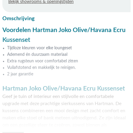
Bekijk showrooms & openingstijden
Omschrijving
Voordelen Hartman Joko Olive/Havana Ecru
Kussenset
Tijdloze kleuren voor elke loungeset
Ademend én duurzaam materiaal
Extra rugsteun voor comfortabel zitten
Vuilafstotend en makkelijk te reinigen.
2 jaar garantie
Hartman Joko Olive/Havana Ecru Kussenset
Geef je tuin of interieur een stijlvolle en comfortabele
upgrade met deze prachtige sierkussens van Hartman. De
kussens combineren een mooi design met zacht comfort en
maken elke stoel of bank meteen uitnodigend. Ze zijn ideaal
om een gezellige sfeer te creëren, zowel binnen als
buiten. Dankzij de hoogwaardige materialen voelen de