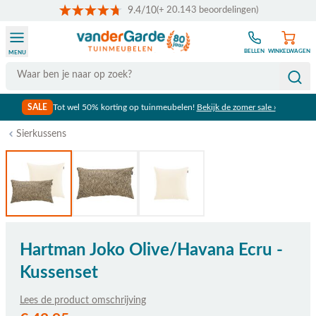
9.4/10
(+ 20.143 beoordelingen)
Ga naar de inhoud
BELLEN
WINKELWAGEN
MENU
Search
SALE
Tot wel 50% korting op tuinmeubelen!
Bekijk de zomer sale ›
Sierkussens
Hartman Joko Olive/Havana Ecru -
Kussenset
Lees de product omschrijving
De prijs is afhankelijk van de gekozen opties