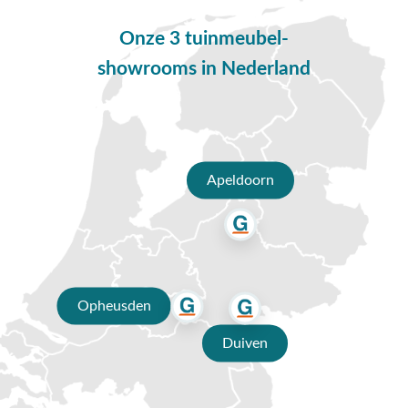
Opheusden, Duiven of Apeldoorn. Onze specialisten voorzien
Onze 3 tuinmeubel-
je graag van een deskundig advies op maat.
showrooms in Nederland
Waarom kopen bij Van der Garde
tuinmeubelen?
✔ 80 jaar ervaring
✔ Persoonlijk advies van specialisten
Apeldoorn
✔ Gratis verzending vanaf €50,-
✔ Goede service
Opheusden
Duiven