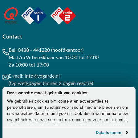
Contact
Bel:
0488 - 441220 (hoofdkantoor)
Ma t/m Vr bereikbaar van 10:00 tot 17:00
Za 10:00 tot 17:00
E-mail:
info@vdgarde.nl
(Op werkdagen binnen 2 dagen reactie)
Deze website maakt gebruik van cookies
Whatsapp:
0488441220
We gebruiken cookies om content en advertenties te
(Op werkdagen binnen 3 uur reactie)
personaliseren, om functies voor social media te bieden en om
ons websiteverkeer te analyseren. Ook delen we informatie over
Contact
uw gebruik van onze site met onze partners voor social media,
adverteren en analyse. Deze partners kunnen deze gegevens
combineren met andere informatie die u aan ze heeft verstrekt
Details tonen