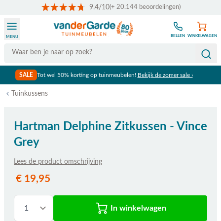
9.4/10
(+ 20.144 beoordelingen)
Ga naar de inhoud
BELLEN
WINKELWAGEN
MENU
Search
SALE
Tot wel 50% korting op tuinmeubelen!
Bekijk de zomer sale ›
Tuinkussens
Hartman Delphine Zitkussen - Vince
Grey
Lees de product omschrijving
€ 19,95
In winkelwagen