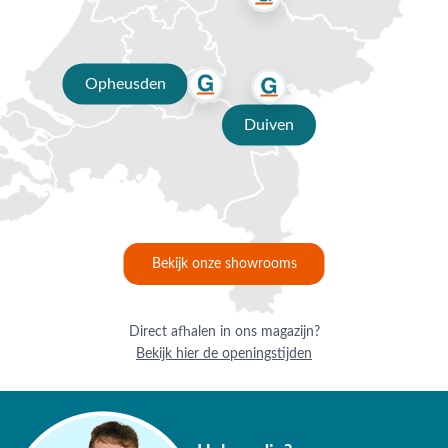
✔ 80 jaar ervaring
✔ Persoonlijk advies van specialisten
Opheusden
✔
9.4/10 uit 19.500+ klantbeoordelingen
Duiven
✔ Gratis verzending vanaf €50,-
✔ 3 fysieke showrooms
Bekijk onze showrooms
Direct afhalen in ons magazijn?
Bekijk hier de openingstijden