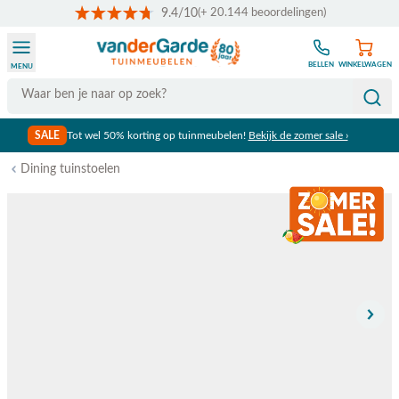
9.4/10
(+ 20.144 beoordelingen)
Ga naar de inhoud
BELLEN
WINKELWAGEN
MENU
Search
SALE
Tot wel 50% korting op tuinmeubelen!
Bekijk de zomer sale ›
Dining tuinstoelen