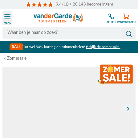
9.4/10
(+ 20.143 beoordelingen)
Ga naar de inhoud
BELLEN
WINKELWAGEN
MENU
Search
SALE
Tot wel 50% korting op tuinmeubelen!
Bekijk de zomer sale ›
Zomersale