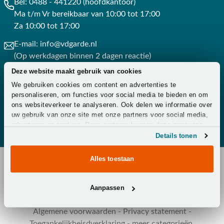
Bel:
0488 - 441220 (hoofdkantoor)
Ma t/m Vr bereikbaar van 10:00 tot 17:00
Za 10:00 tot 17:00
E-mail:
info@vdgarde.nl
(Op werkdagen binnen 2 dagen reactie)
Deze website maakt gebruik van cookies
Whatsapp:
0488441220
We gebruiken cookies om content en advertenties te
(Op werkdagen binnen 3 uur reactie)
personaliseren, om functies voor social media te bieden en om
ons websiteverkeer te analyseren. Ook delen we informatie over
Contact
uw gebruik van onze site met onze partners voor social media,
adverteren en analyse. Deze partners kunnen deze gegevens
combineren met andere informatie die u aan ze heeft verstrekt
Details tonen
of die ze hebben verzameld op basis van uw gebruik van hun
services.
Alles toestaan
Copyright © 2026 - Van der Garde Tuinmeubelen -
Aanpassen
Klantenservice
-
Overeenkomst ontbinden
-
Zakelijk
-
Zorg
-
Algemene voorwaarden
-
Privacy statement
-
Toegankelijkheisdverklaring
-
meer categorieën