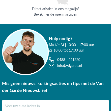
deskundig advies op maat.
Direct afhalen in ons magazijn?
Waarom kopen bij Van der Garde
Bekijk hier de openingstijden
tuinmeubelen?
✔ 80 jaar ervaring
✔ Persoonlijk advies van specialisten
Hulp nodig?
Ma t/m Vrij 10:00 - 17:00 uur
✔ 9.4/10 uit 19.500+ klantbeoordelingen
Za 10:00 tot 17:00 uur
✔ Gratis verzending vanaf €50,-
0488 - 441220
info@vdgarde.nl
✔ 3 fysieke showrooms
Mis geen nieuws, kortingsacties en tips met de Van
der Garde Nieuwsbrief
E-mail adres