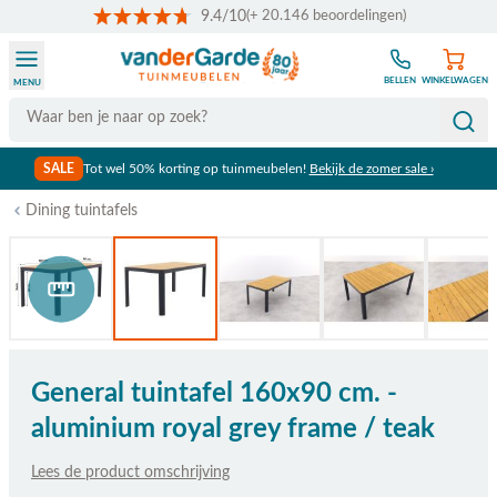
9.4/10
(+ 20.146 beoordelingen)
Ga naar de inhoud
BELLEN
WINKELWAGEN
MENU
Search
SALE
Tot wel 50% korting op tuinmeubelen!
Bekijk de zomer sale ›
Dining tuintafels
Bekijk afmetingen
General tuintafel 160x90 cm. -
aluminium royal grey frame / teak
Lees de product omschrijving