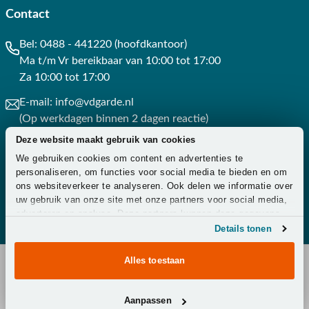
Contact
Bel:
0488 - 441220 (hoofdkantoor)
Ma t/m Vr bereikbaar van 10:00 tot 17:00
Za 10:00 tot 17:00
E-mail:
info@vdgarde.nl
(Op werkdagen binnen 2 dagen reactie)
Deze website maakt gebruik van cookies
Whatsapp:
0488441220
We gebruiken cookies om content en advertenties te
(Op werkdagen binnen 3 uur reactie)
personaliseren, om functies voor social media te bieden en om
ons websiteverkeer te analyseren. Ook delen we informatie over
Contact
uw gebruik van onze site met onze partners voor social media,
adverteren en analyse. Deze partners kunnen deze gegevens
combineren met andere informatie die u aan ze heeft verstrekt
Details tonen
of die ze hebben verzameld op basis van uw gebruik van hun
services.
Alles toestaan
Copyright © 2026 - Van der Garde Tuinmeubelen -
Aanpassen