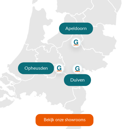
juiste onderhoudsmiddelen kun je de bruine kleur gemakkelijk
herstellen. De teakhouten latten liggen in een aluminium
frame. Aluminium is bekend om zijn weerbestendigheid,
onderhoudsvriendelijkheid en roestbestendigheid, waardoor
Apeldoorn
het een ideale keuze is voor buitentafels. Aluminium is
bekend om zijn weerbestendigheid,
onderhoudsvriendelijkheid en roestbestendigheid, wat het tot
een ideale keuze voor buitentafels maakt. Dankzij deze
eigenschappen kan de General tuintafel het hele jaar door
zonder zorgen buiten blijven staan. Met deze tafel ben je
Opheusden
verzekerd van duurzaamheid, stijl en comfort voor al je
buitenactiviteiten.
Duiven
Vragen of hulp nodig?
Heb je nog vragen over de General tuintafel? Bel ons dan op
0488-441220
, stuur een e-mail naar
info@vdgarde.nl
of maak
gebruik van de chatfunctie. Uiteraard ben je ook van harte
welkom in onze showroom in Opheusden, Duiven of
Bekijk onze showrooms
Apeldoorn. Onze specialisten voorzien je graag van een