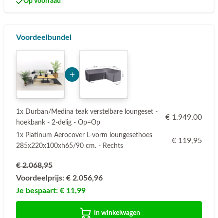
Op voorraad
Voordeelbundel
Add Product Nzg3Mg== 6a7851e8aaff3
1x Durban/Medina teak verstelbare loungeset -
€ 1.949,00
hoekbank - 2-delig - Op=Op
1x Platinum Aerocover L-vorm loungesethoes
€ 119,95
285x220x100xh65/90 cm. - Rechts
€ 2.068,95
Voordeelprijs:
€ 2.056,96
Je bespaart:
€ 11,99
In winkelwagen