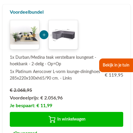
Voordeelbundel
Add Product Nzg3MQ== 6a7851e8aaff3
1x Durban/Medina teak verstelbare loungeset -
€ 1.949,00
hoekbank - 2-delig - Op=Op
Bekijk in je tuin
1x Platinum Aerocover L-vorm lounge-dininghoes
€ 119,95
285x220x100xh65/90 cm. - Links
€ 2.068,95
Voordeelprijs:
€ 2.056,96
Je bespaart:
€ 11,99
In winkelwagen