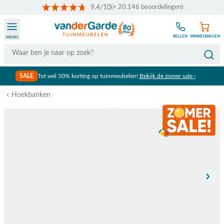
9.4/10
(+ 20.146 beoordelingen)
Ga naar de inhoud
BELLEN
WINKELWAGEN
MENU
Search
SALE
Tot wel 50% korting op tuinmeubelen!
Bekijk de zomer sale ›
Hoekbanken