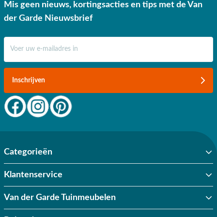
Mis geen nieuws, kortingsacties en tips met de Van
✔ Gratis verzending vanaf €50,-
der Garde Nieuwsbrief
✔ Goede service
E-mail adres
Inschrijven
Categorieën
Klantenservice
Van der Garde Tuinmeubelen