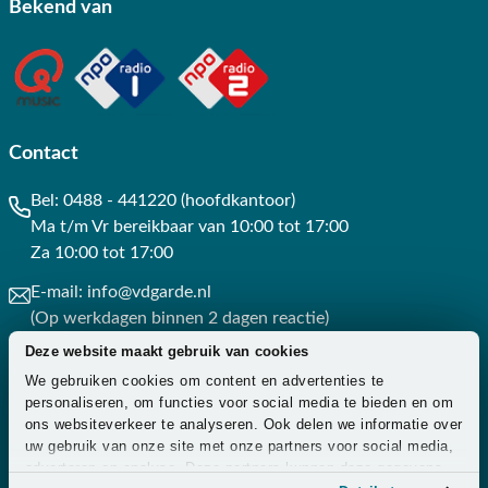
Bekend van
Contact
Bel:
0488 - 441220 (hoofdkantoor)
Ma t/m Vr bereikbaar van 10:00 tot 17:00
Za 10:00 tot 17:00
E-mail:
info@vdgarde.nl
(Op werkdagen binnen 2 dagen reactie)
Deze website maakt gebruik van cookies
Whatsapp:
0488441220
We gebruiken cookies om content en advertenties te
(Op werkdagen binnen 3 uur reactie)
personaliseren, om functies voor social media te bieden en om
ons websiteverkeer te analyseren. Ook delen we informatie over
Contact
uw gebruik van onze site met onze partners voor social media,
adverteren en analyse. Deze partners kunnen deze gegevens