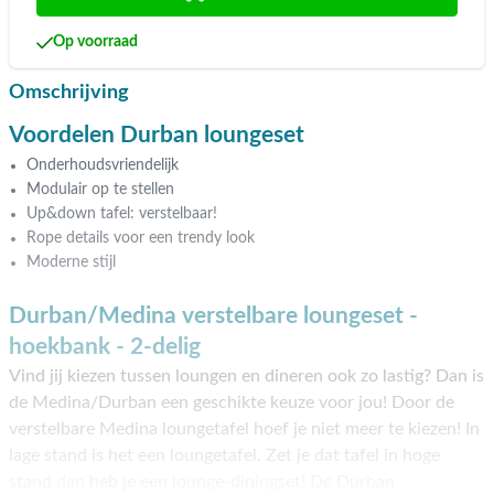
Op voorraad
Omschrijving
Voordelen Durban loungeset
Onderhoudsvriendelijk
Modulair op te stellen
Up&down tafel: verstelbaar!
Rope details voor een trendy look
Moderne stijl
Durban/Medina verstelbare loungeset -
hoekbank - 2-delig
Vind jij kiezen tussen loungen en dineren ook zo lastig? Dan is
de Medina/Durban een geschikte keuze voor jou! Door de
verstelbare Medina loungetafel hoef je niet meer te kiezen! In
lage stand is het een loungetafel. Zet je dat tafel in hoge
stand dan heb je een lounge-diningset! De Durban