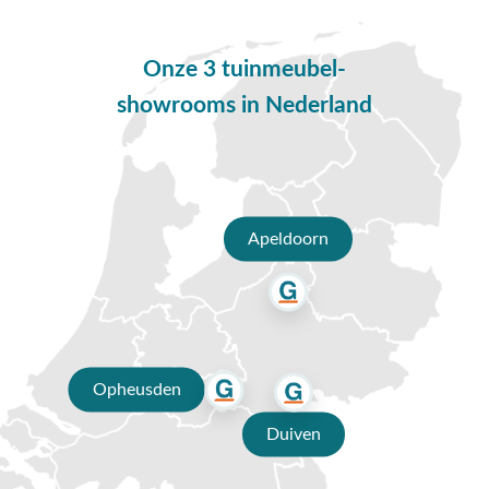
loungemeubels. Deze serie bestaat onder andere uit
loungestoelen, loungebank en een hoekbank. Door de licht
Onze 3 tuinmeubel-
grijze kussens ben je voorzien van een heerlijk zitcomfort
waardoor je graag gaat zitten.
showrooms in Nederland
Eigenschappen Medina up&down tafel
De unieke Medina up&down tafel. Deze bestaat uit
aluminium en teakhout. Deze tuintafel is in verschillende
kleuren en maten verkrijgbaar. Zo heb je altijd een Medina
Apeldoorn
tuintafel die bij jou past. Deze tuintafel heeft een moderne
uitstraling en biedt duurzaamheid door het lichte en
roestbestendige aluminium frame. Het teakhouten tafelblad
zorgt voor een gemakkelijk onderhoud en is van nature
weersbestendig. De tafel is in hoogte verstelbaar waardoor je
deze tafel gemakkelijk transformeert van ontspannen loungen
Opheusden
naar een dining setting. Maak van jouw tuin, jouw moment
met deze Medina tuintafel!
Duiven
Deze set bestaat uit: