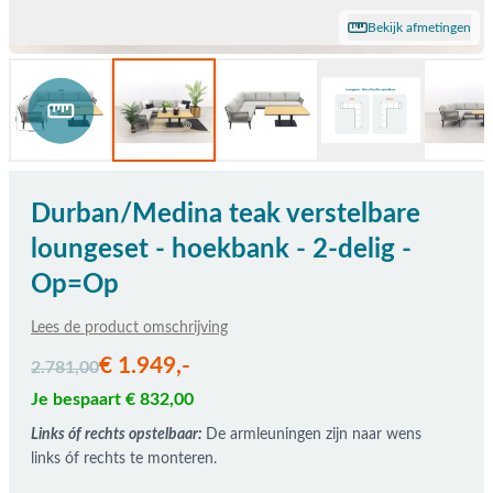
Bekijk afmetingen
Durban/Medina teak verstelbare
loungeset - hoekbank - 2-delig -
Op=Op
Lees de product omschrijving
De prijs is afhankelijk van de gekozen opties
€ 1.949,-
2.781,00
Je bespaart € 832,00
Links óf rechts opstelbaar:
De armleuningen zijn naar wens
links óf rechts te monteren.