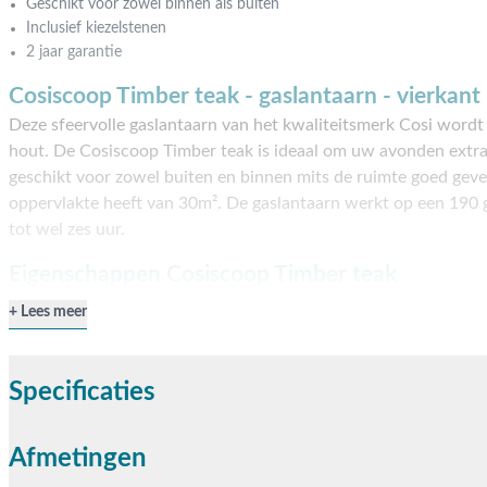
Geschikt voor zowel binnen als buiten
Inclusief kiezelstenen
2 jaar garantie
Cosiscoop Timber teak - gaslantaarn - vierkant
Deze sfeervolle gaslantaarn van het kwaliteitsmerk Cosi word
hout. De Cosiscoop Timber teak is ideaal om uw avonden extra 
geschikt voor zowel buiten en binnen mits de ruimte goed geve
oppervlakte heeft van 30m². De gaslantaarn werkt op een 190
tot wel zes uur.
Eigenschappen Cosiscoop Timber teak
De Cosiscoop Timber teak is eenvoudig te doven met behulp v
Lees meer
Wanneer u de Cosiscoop Timber teak weer aan wilt steken kan 
aansteker. De gaslantaarn wordt standaard geleverd met kiezels
gascartouche aanschaft die voorzien is van een gas-stop-syst
Specificaties
Timber teak gaslantaarn het contact met de gascartouche verli
systeem automatisch in werking.
Afmetingen
Vragen of hulp nodig?