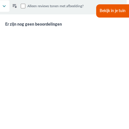
Alleen reviews tonen met afbeelding?
Bekijk in je tuin
Er zijn nog geen beoordelingen