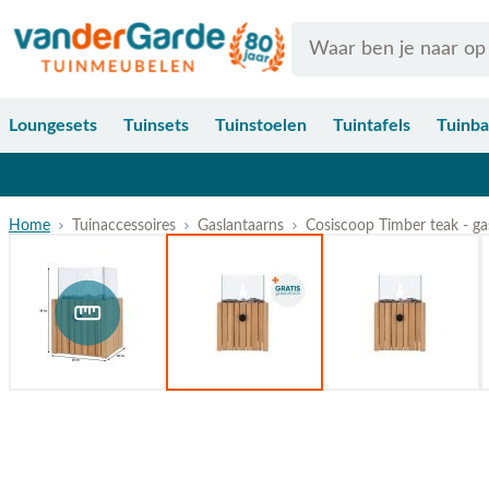
Ga naar de inhoud
Search
Loungesets
Tuinsets
Tuinstoelen
Tuintafels
Tuinb
Home
Tuinaccessoires
Gaslantaarns
Cosiscoop Timber teak - ga