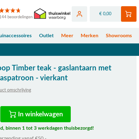
€ 0,00
144 beoordelingen
uinaccessoires
Outlet
Meer
Merken
Showrooms
op Timber teak - gaslantaarn met
gaspatroon - vierkant
uct omschrijving
fhankelijk van de gekozen opties
In winkelwagen
d, binnen 1 tot 3 werkdagen thuisbezorgd!
verzending vanaf €50,-