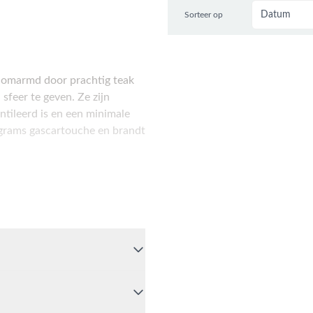
Sorteer op
t omarmd door prachtig teak
sfeer te geven. Ze zijn
ntileerd is en een minimale
 grams gascartouche en brandt
an de bedieningsknop.
dit met behulp van een lange
tenen. Let op dat u altijd een
eem. Mocht de Cosiscoop
ezen dan gaat het gas-stop-