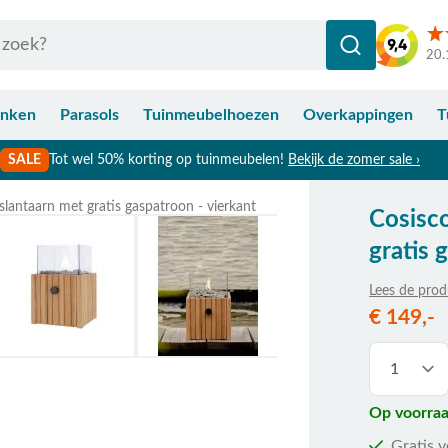
20.
anken
Parasols
Tuinmeubelhoezen
Overkappingen
T
SALE
Tot wel 50% korting op tuinmeubelen!
Bekijk de zomer sale ›
slantaarn met gratis gaspatroon - vierkant
Cosisco
Bekijk afmetingen
gratis 
Lees de prod
De prijs is a
€ 149,-
Op voorraa
Gratis 