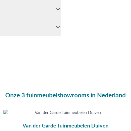
 Bel ons dan op
0488-
 van de chatfunctie.
Opheusden, Duiven of
dig advies op maat.
en?
Onze 3 tuinmeubelshowrooms in Nederland
Van der Garde Tuinmeubelen Duiven