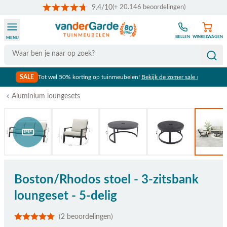
9.4/10
(+ 20.146 beoordelingen)
Ga naar de inhoud
BELLEN
WINKELWAGEN
MENU
Search
SALE
Tot wel 50% korting op tuinmeubelen!
Bekijk de zomer sale ›
Aluminium loungesets
Bekijk afmetingen
Boston/Rhodos stoel - 3-zitsbank
loungeset - 5-delig
(2 beoordelingen)