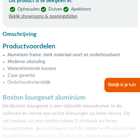
Dit product is te bekijken in:
Opheusden
Duiven
Apeldoorn
Bekijk showrooms & openingstijden
Omschrijving
Productvoordelen
Aluminium frame: sterk materiaal soort en onderhoudsarm
Moderne uitstraling
Waterafstotende kussens
2 jaar garantie
Onderhoudsvriendelijk
Bekijk in je tuin
Boston loungeset aluminium
De Boston loungeset is een stijlvolle nieuwkomer in de
collectie en vormt een echte blikvanger op ieder terras. De
set bestaat uit een comfortabele 3-zitsbank en twee
loungestoelen, gecombineerd met de moderne Rhodos ronde
loungetafels in antraciet. Dankzij het strakke design en het