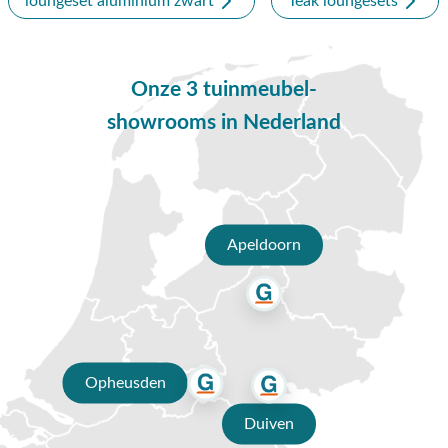
loungeset aluminium zwart
Teak loungesets
weerbestendigheid en onderhoudsvriendelijk zijn. Met een
ronde vorm en halfrond onderstel hebben deze tafels een
unieke look. Deze leuke tafels worden geleverd in 2
verschillende afmetingen wat een leuk en speels effect
Onze 3 tuinmeubel-
teweeg brengt. Deze Rhodos koffietafels zijn niet al te groot
showrooms in Nederland
of zwaar. Zo verplaats je ze gemakkelijk naar de benodige plek
in jouw loungehoek.
De Boston loungeset bestaat uit:
1x 3-zitsbank
Apeldoorn
2x loungestoel
1x Rhodos loungetafel rond Ø80 cm.
1x Rhodos loungetafel rond Ø60 cm.
De Boston loungeset wordt geleverd inclusief bijpassende
loungekussens en exclusief decoratie.
Opheusden
Vragen of hulp nodig?
Duiven
Heb je nog vragen over de Boston loungeset? Bel ons dan op