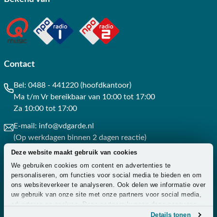
Contact
Bel:
0488 - 441220 (hoofdkantoor)
Ma t/m Vr bereikbaar van 10:00 tot 17:00
Za 10:00 tot 17:00
E-mail:
info@vdgarde.nl
(Op werkdagen binnen 2 dagen reactie)
Deze website maakt gebruik van cookies
Whatsapp:
0488441220
We gebruiken cookies om content en advertenties te
(Op werkdagen binnen 3 uur reactie)
personaliseren, om functies voor social media te bieden en om
ons websiteverkeer te analyseren. Ook delen we informatie over
Contact
uw gebruik van onze site met onze partners voor social media,
adverteren en analyse. Deze partners kunnen deze gegevens
combineren met andere informatie die u aan ze heeft verstrekt
Details tonen