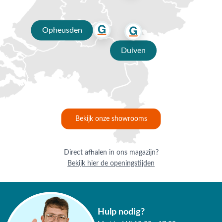
Opheusden
Duiven
Bekijk onze showrooms
Direct afhalen in ons magazijn?
Bekijk hier de openingstijden
Hulp nodig?