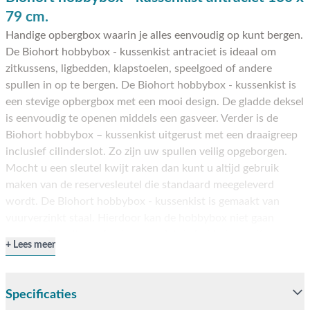
79 cm.
Handige opbergbox waarin je alles eenvoudig op kunt bergen.
De Biohort hobbybox - kussenkist antraciet is ideaal om
zitkussens, ligbedden, klapstoelen, speelgoed of andere
spullen in op te bergen. De Biohort hobbybox - kussenkist is
een stevige opbergbox met een mooi design. De gladde deksel
is eenvoudig te openen middels een gasveer. Verder is de
Biohort hobbybox – kussenkist uitgerust met een draaigreep
inclusief cilinderslot. Zo zijn uw spullen veilig opgeborgen.
Mocht u een sleutel kwijt raken dan kunt u altijd gebruik
maken van de reservesleutel die standaard meegeleverd
wordt. De Biohort hobbybox - kussenkist is gemaakt van
vuurverzinkt staal. Hierdoor kan de hobbybox niet gaan
roesten. Houdt er rekening mee dat de hobbybox zelf
Lees meer
opgebouwd dient te worden. De montage vereist geen
bijzondere vakkennis. De Biohort hobbybox wordt geleverd
met montagehandleiding. Indien u de opbouw niet zelf kan
Specificaties
uitvoeren is het mogelijk om de montage door ons te laten