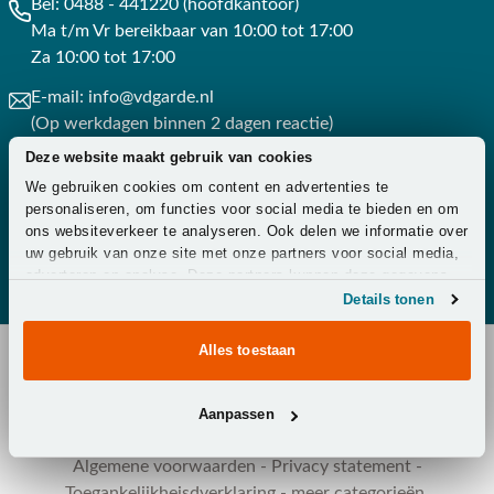
Bel:
0488 - 441220 (hoofdkantoor)
Ma t/m Vr bereikbaar van 10:00 tot 17:00
Za 10:00 tot 17:00
E-mail:
info@vdgarde.nl
(Op werkdagen binnen 2 dagen reactie)
Deze website maakt gebruik van cookies
Whatsapp:
0488441220
We gebruiken cookies om content en advertenties te
(Op werkdagen binnen 3 uur reactie)
personaliseren, om functies voor social media te bieden en om
ons websiteverkeer te analyseren. Ook delen we informatie over
Contact
uw gebruik van onze site met onze partners voor social media,
adverteren en analyse. Deze partners kunnen deze gegevens
combineren met andere informatie die u aan ze heeft verstrekt
Details tonen
of die ze hebben verzameld op basis van uw gebruik van hun
services.
Alles toestaan
Copyright © 2026 - Van der Garde Tuinmeubelen -
Aanpassen
Klantenservice
-
Overeenkomst ontbinden
-
Zakelijk
-
Zorg
-
Algemene voorwaarden
-
Privacy statement
-
Toegankelijkheisdverklaring
-
meer categorieën