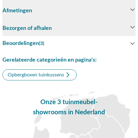
verzorgen. Neem hiervoor contact met ons op.
Afmetingen
Eigenschappen Biohort hobbybox - kussenkist
antraciet 160 x 79 cm.
Bezorgen of afhalen
De Biohort hobbybox - kussenkist heeft een breedte van 159
cm, een diepte van 79 cm. en een hoogte van 83 cm. De
Beoordelingen
(3)
Biohort hobbybox is regenwaterdicht en heeft een
onzichtbare, geïntegreerde doorluchting. Alle schroeven en
Gerelateerde categorieën en pagina's:
scharnieren zijn van roestvrij staal. Bij de Biohort hobbybox is
er alleen maar gekozen voor kwalitatief hoogwaardige
Opbergboxen tuinkussens
materialen. Daarom wordt er ook 20 jaar garantie op
gegeven. Met deze opbergbox geniet u van een opgeruimde
tuin.
Onze 3 tuinmeubel-
Buitenmaat: 159 x 79 x 83 cm. (BxDxH)
showrooms in Nederland
Binnenmaat: 151 x 70,5 x 78 cm. (BxDxH)
Heeft u nog vragen over de Biohort hobbybox - kussenkist?
Bel, mail of breng een bezoek aan één van onze showrooms in