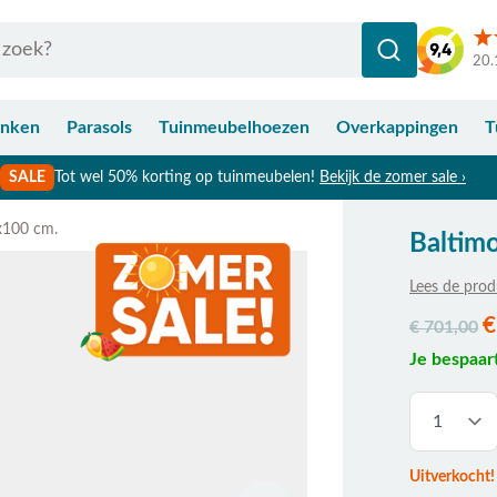
20.
anken
Parasols
Tuinmeubelhoezen
Overkappingen
T
SALE
Tot wel 50% korting op tuinmeubelen!
Bekijk de zomer sale ›
0x100 cm.
Baltimo
Lees de prod
€
€ 701,00
Je bespaar
Uitverkocht!