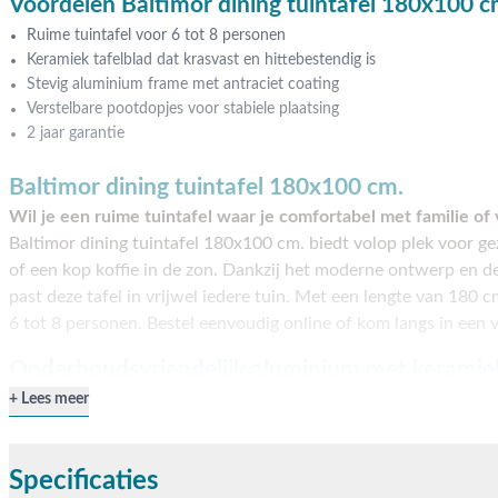
Voordelen Baltimor dining tuintafel 180x100 c
Ruime tuintafel voor 6 tot 8 personen
Keramiek tafelblad dat krasvast en hittebestendig is
Stevig aluminium frame met antraciet coating
Verstelbare pootdopjes voor stabiele plaatsing
2 jaar garantie
Baltimor dining tuintafel 180x100 cm.
Wil je een ruime tuintafel waar je comfortabel met familie of
Baltimor dining tuintafel 180x100 cm. biedt volop plek voor ge
of een kop koffie in de zon. Dankzij het moderne ontwerp en d
past deze tafel in vrijwel iedere tuin. Met een lengte van 180 
6 tot 8 personen. Bestel eenvoudig online of kom langs in ee
Onderhoudsvriendelijk aluminium met keramie
De Baltimor dining tuintafel heeft een stevig aluminium frame
Lees meer
coating
in antraciet. Aluminium is sterk, licht van gewicht en k
is gemaakt van
ceramic on glass
. Hierbij is een keramische laa
Specificaties
Dit zorgt voor een
krasvast
,
hittebestendig
en
uv-bestendig
ta