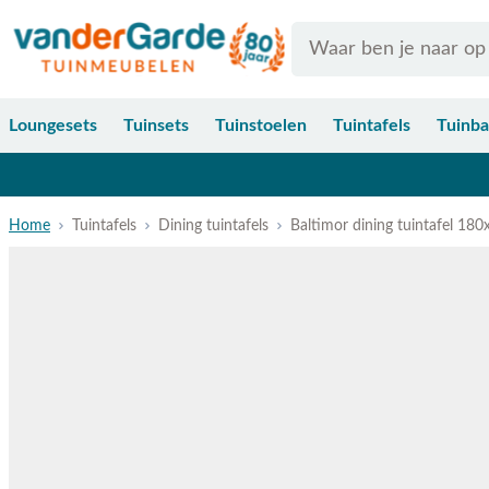
Ga naar de inhoud
Search
Loungesets
Tuinsets
Tuinstoelen
Tuintafels
Tuinb
Home
Tuintafels
Dining tuintafels
Baltimor dining tuintafel 18