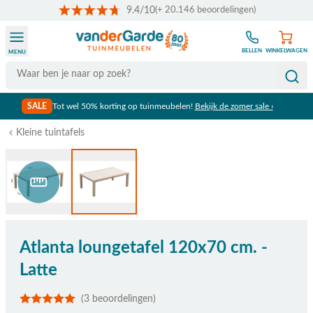
9.4/10
(+ 20.146 beoordelingen)
Ga naar de inhoud
BELLEN
WINKELWAGEN
MENU
Search
SALE
Tot wel 50% korting op tuinmeubelen!
Bekijk de zomer sale ›
Kleine tuintafels
Bekijk afmetingen
Atlanta loungetafel 120x70 cm. -
Latte
(3 beoordelingen)