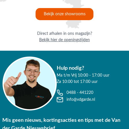
✔ Persoonlijk advies van specialisten
✔ 9.4/10 uit 19.500+ klantbeoordelingen
Bekijk onze showrooms
✔ Gratis verzending vanaf €50,-
Direct afhalen in ons magazijn?
✔ 3 fysieke showrooms
Bekijk hier de openingstijden
Hulp nodig?
Ma t/m Vrij 10:00 - 17:00 uur
Za 10:00 tot 17:00 uur
0488 - 441220
info@vdgarde.nl
Mis geen nieuws, kortingsacties en tips met de Van
der Garde Nieuwsbrief