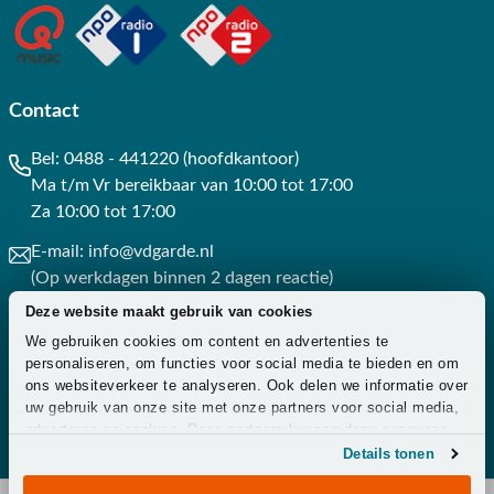
Contact
Bel:
0488 - 441220 (hoofdkantoor)
Ma t/m Vr bereikbaar van 10:00 tot 17:00
Za 10:00 tot 17:00
E-mail:
info@vdgarde.nl
(Op werkdagen binnen 2 dagen reactie)
Deze website maakt gebruik van cookies
Whatsapp:
0488441220
We gebruiken cookies om content en advertenties te
(Op werkdagen binnen 3 uur reactie)
personaliseren, om functies voor social media te bieden en om
ons websiteverkeer te analyseren. Ook delen we informatie over
Contact
uw gebruik van onze site met onze partners voor social media,
adverteren en analyse. Deze partners kunnen deze gegevens
combineren met andere informatie die u aan ze heeft verstrekt
Details tonen
of die ze hebben verzameld op basis van uw gebruik van hun