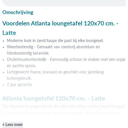
Omschrijving
Voordelen Atlanta loungetafel 120x70 cm. -
Latte
Moderne look in zand/taupe die past bij elke loungeset.
Weerbestendig - Gemaakt van roestvrij aluminium en
hittebestendig keramiek.
Onderhoudsvriendelijk - Eenvoudig schoon te maken met een sopje
en zachte spons.
Lichtgewicht frame, krasvast en geschikt voor jarenlang
buitengebruik.
2 jaar garantie
Atlanta loungetafel 120x70 cm. - Latte
De Atlanta loungetafel in de stijlvolle kleur Latte (zand/taupe)
is de perfecte aanvulling op je loungeset. Met zijn moderne,
rechthoekige vormgeving van 120 x 70 cm en een
Lees meer
comfortabele hoogte van 43 cm biedt deze tafel volop ruimte