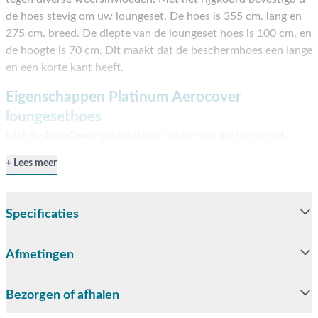
de hoes stevig om uw loungeset. De hoes is 355 cm. lang en
275 cm. breed. De diepte van de loungeset hoes is 100 cm. en
de hoogte is 70 cm. Dit maakt dat de beschermhoes een lange
en een korte kant heeft.
Eigenschappen Platinum Aerocover
loungesethoes
Met de AeroCover geniet u nog langer van uw loungeset.
Deze stevige hoes beschermd de set tegen alle
Lees meer
weersinvloeden. De hoes is waterdicht en UV-bestendig
waardoor de tuinmeubels optimaal beschermd worden. De
hoes is vervaardigd uit sterk polyester en voorzien van een
Specificaties
ademend membraan. Het vocht wordt daardoor naar buiten
getransporteerd. Dit is een belangrijk voordeel ten opzichte
Afmetingen
van PVC of PU hoezen. Een stevige hoes van uitstekende
kwaliteit!
Bezorgen of afhalen
Let op: Als het vochtig weer is of de temperatuur snel
verandert raden wij aan om de kussens droog op te bergen.