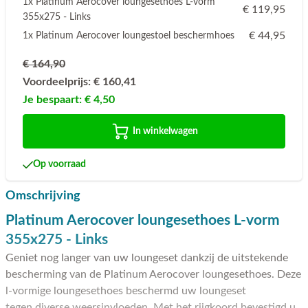
1x Platinum Aerocover loungesethoes L-vorm
€ 119,95
355x275 - Links
€ 44,95
1x Platinum Aerocover loungestoel beschermhoes
€ 164,90
Voordeelprijs:
€ 160,41
Je bespaart:
€ 4,50
In winkelwagen
Op voorraad
Omschrijving
Platinum Aerocover loungesethoes L-vorm
355x275 - Links
Geniet nog langer van uw loungeset dankzij de uitstekende
bescherming van de Platinum Aerocover loungesethoes. Deze
l-vormige loungesethoes beschermd uw loungeset
tegen diverse weersinvloeden. Met het rijgkoord bevestigd u