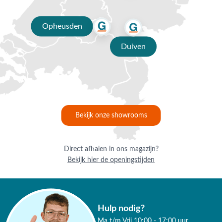
Opheusden
Duiven
Bekijk onze showrooms
Direct afhalen in ons magazijn?
Bekijk hier de openingstijden
Hulp nodig?
Ma t/m Vrij 10:00 - 17:00 uur