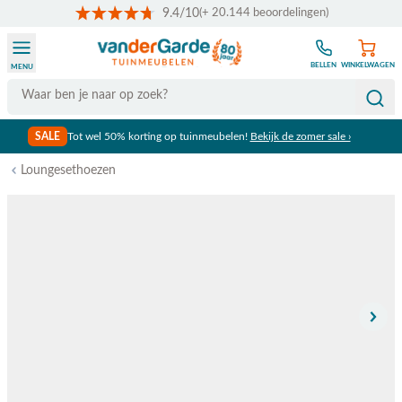
9.4/10
(+ 20.144 beoordelingen)
Ga naar de inhoud
BELLEN
WINKELWAGEN
MENU
Search
SALE
Tot wel 50% korting op tuinmeubelen!
Bekijk de zomer sale ›
Loungesethoezen