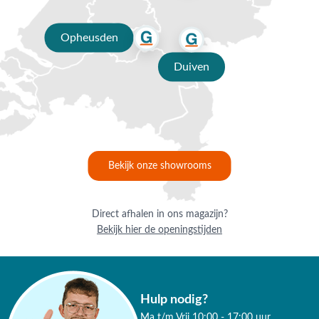
Opheusden
Duiven
Bekijk onze showrooms
Direct afhalen in ons magazijn?
Bekijk hier de openingstijden
Hulp nodig?
Ma t/m Vrij 10:00 - 17:00 uur