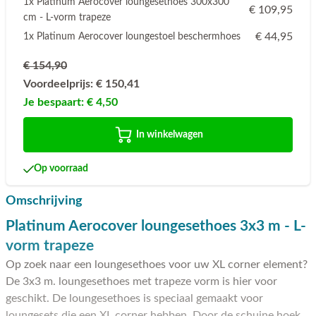
1x Platinum Aerocover loungesethoes 300x300
€ 109,95
cm - L-vorm trapeze
€ 44,95
1x Platinum Aerocover loungestoel beschermhoes
€ 154,90
Voordeelprijs:
€ 150,41
Je bespaart:
€ 4,50
In winkelwagen
Op voorraad
Omschrijving
Platinum Aerocover loungesethoes 3x3 m - L-
vorm trapeze
Op zoek naar een loungesethoes voor uw XL corner element?
De 3x3 m. loungesethoes met trapeze vorm is hier voor
geschikt. De loungesethoes is speciaal gemaakt voor
loungesets die een XL corner hebben. Door de schuine hoek