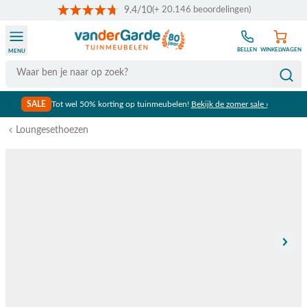
9.4/10
(+ 20.146 beoordelingen)
Ga naar de inhoud
BELLEN
WINKELWAGEN
MENU
Search
SALE
Tot wel 50% korting op tuinmeubelen!
Bekijk de zomer sale ›
Loungesethoezen