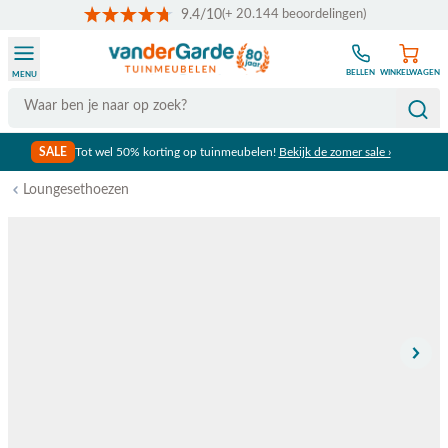
9.4/10
(+ 20.144 beoordelingen)
Ga naar de inhoud
BELLEN
WINKELWAGEN
MENU
Search
SALE
Tot wel 50% korting op tuinmeubelen!
Bekijk de zomer sale ›
Loungesethoezen