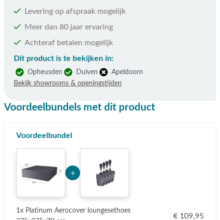
Levering op afspraak mogelijk
Meer dan 80 jaar ervaring
Achteraf betalen mogelijk
Dit product is te bekijken in:
Opheusden
Duiven
Apeldoorn
Bekijk showrooms & openingstijden
Voordeelbundels met dit product
Voordeelbundel
Add Product NjgxMQ== 6a764f03a129b
1x Platinum Aerocover loungesethoes
€ 109,95