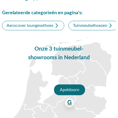
op een droge plek te bewaren.
Gerelateerde categorieën en pagina's:
Heeft u nog vragen over de Platinum Aerocover
loungesethoes? Bel, mail of breng een bezoek aan onze
Aerocover loungesethoes
Tuinmeubelhoezen
showroom in Opheusden, Duiven of Apeldoorn. Onze
verkoopadviseurs helpen u graag bij het maken van de juiste
keuze voor een nieuwe beschermhoes voor uw loungeset.
Onze 3 tuinmeubel-
showrooms in Nederland
Apeldoorn