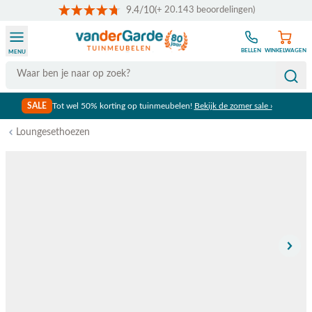
9.4/10
(+ 20.143 beoordelingen)
Ga naar de inhoud
BELLEN
WINKELWAGEN
MENU
Search
SALE
Tot wel 50% korting op tuinmeubelen!
Bekijk de zomer sale ›
Loungesethoezen