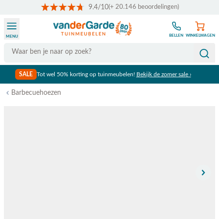
9.4/10
(+ 20.146 beoordelingen)
Ga naar de inhoud
BELLEN
WINKELWAGEN
MENU
Search
SALE
Tot wel 50% korting op tuinmeubelen!
Bekijk de zomer sale ›
Barbecuehoezen