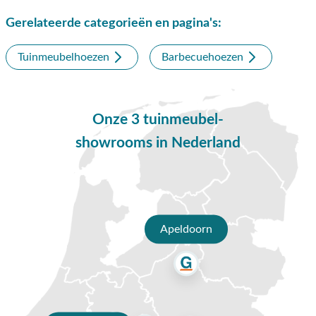
weinig ruimte inneemt als de hoes niet gebruikt wordt.
Gerelateerde categorieën en pagina's:
Heeft u vragen over de Platinum Aerocover barbecue hoes?
Tuinmeubelhoezen
Barbecuehoezen
Bel, mail of bezoek onze showrooms in Opheusden, Duiven
of Apeldoorn. Onze verkoopadviseurs helpen u graag bij het
maken van de juiste keuze.
Onze 3 tuinmeubel-
showrooms in Nederland
Apeldoorn