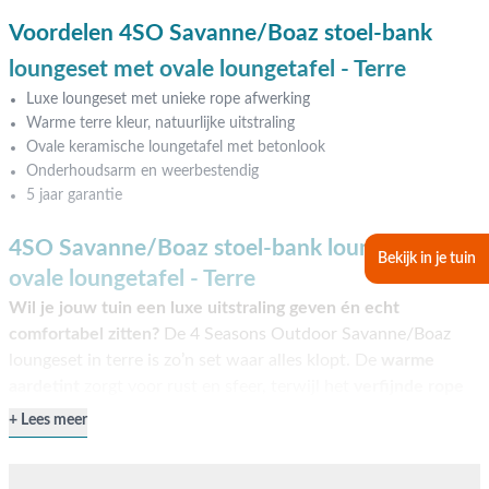
Voordelen 4SO Savanne/Boaz stoel-bank
loungeset met ovale loungetafel - Terre
Luxe loungeset met unieke rope afwerking
Warme terre kleur, natuurlijke uitstraling
Ovale keramische loungetafel met betonlook
Onderhoudsarm en weerbestendig
5 jaar garantie
4SO Savanne/Boaz stoel-bank loungeset met
Bekijk in je tuin
ovale loungetafel - Terre
Wil je jouw tuin een luxe uitstraling geven én echt
comfortabel zitten?
De 4 Seasons Outdoor Savanne/Boaz
loungeset in terre is zo’n set waar alles klopt. De
warme
aardetint
zorgt voor rust en sfeer, terwijl het
verfijnde rope
vlechtwerk een chique en moderne uitstraling
geeft. De
Lees meer
ruime 3-zits bank en de twee loungestoelen zitten heerlijk en
nodigen uit om lange avonden buiten door te brengen. De