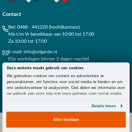
Contact
Bel:
0488 - 441220 (hoofdkantoor)
Ma t/m Vr bereikbaar van 10:00 tot 17:00
Za 10:00 tot 17:00
E-mail:
info@vdgarde.nl
(Op werkdagen binnen 2 dagen reactie)
Deze website maakt gebruik van cookies
Whatsapp:
0488441220
We gebruiken cookies om content en advertenties te
(Op werkdagen binnen 3 uur reactie)
personaliseren, om functies voor social media te bieden en om
ons websiteverkeer te analyseren. Ook delen we informatie over
Contact
uw gebruik van onze site met onze partners voor social media,
adverteren en analyse. Deze partners kunnen deze gegevens
combineren met andere informatie die u aan ze heeft verstrekt
Details tonen
of die ze hebben verzameld op basis van uw gebruik van hun
services.
Alles toestaan