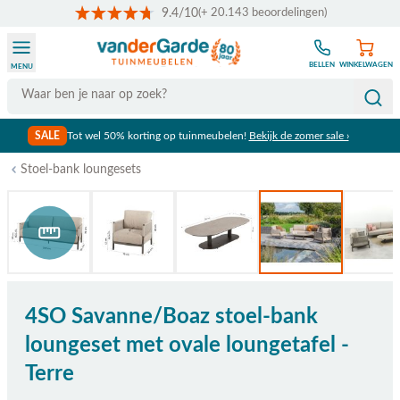
9.4/10
(+ 20.143 beoordelingen)
Ga naar de inhoud
BELLEN
WINKELWAGEN
MENU
Search
SALE
Tot wel 50% korting op tuinmeubelen!
Bekijk de zomer sale ›
Stoel-bank loungesets
Bekijk afmetingen
4SO Savanne/Boaz stoel-bank
loungeset met ovale loungetafel -
Terre