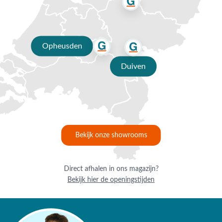
tijd gaan verkleuren en haarscheurtjes gaan vertonen. Dit is
niet erg want het maakt de tafel juist nog stoerder. Mocht je
de voorkeur hebben om de originele kleur te behouden van
Opheusden
het teak hout., dan adviseren wij om de
tafel te behandelen
met een protector
. Om
vlekken te voorkomen
kun je de teak
Duiven
tafel ook behandelen met een
teak shield
. Dit
onderhoudsmiddel zorgt er tevens voor dat het teak water-
en vuilafstotend is. Let op dat je de teak tuintafel nooit afdekt
met een hoes. Wanneer het tafelblad volledig afgesloten
wordt kan het niet “ademen” en kunnen er lelijke vlekken
ontstaan.
Bekijk onze showrooms
Deze set bestaat uit:
Direct afhalen in ons magazijn?
6x 4 Seasons Dalias low dining tuinstoel
Bekijk hier de openingstijden
1x Taste Prado Ellips low dining tuintafel
Vragen of hulp nodig?
Heb je nog vragen over de 4SO Calpi/Prado Ellips Low Dining