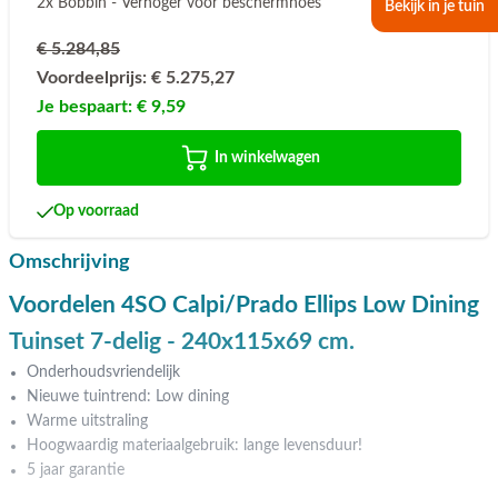
€ 7,95
2x Bobbin - Verhoger voor beschermhoes
Bekijk in je tuin
€ 5.284,85
Voordeelprijs:
€ 5.275,27
Je bespaart:
€ 9,59
In winkelwagen
Op voorraad
Omschrijving
Voordelen 4SO Calpi/Prado Ellips Low Dining
Tuinset 7-delig - 240x115x69 cm.
Onderhoudsvriendelijk
Nieuwe tuintrend: Low dining
Warme uitstraling
Hoogwaardig materiaalgebruik: lange levensduur!
5 jaar garantie