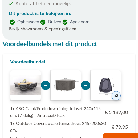
Achteraf betalen mogelijk
Dit product is te bekijken in:
Opheusden
Duiven
Apeldoorn
Bekijk showrooms & openingstijden
Voordeelbundels met dit product
Voordeelbundel
Add Product Nzg0MQ== 6a75e0679534b
Add Product NTMxNQ=
2
1x 4SO Calpi/Prado low dining tuinset 240x115
€ 5.189,00
cm. (7-delig) - Antraciet/Teak
1x Outdoor Covers ovale tuinsethoes 245x200x80
€ 79,95
cm.