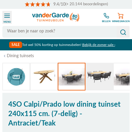
9.4/10
(+ 20.144 beoordelingen)
Ga naar de inhoud
BELLEN
WINKELWAGEN
MENU
Search
SALE
Tot wel 50% korting op tuinmeubelen!
Bekijk de zomer sale ›
Dining tuinsets
Bekijk afmetingen
4SO Calpi/Prado low dining tuinset
240x115 cm. (7-delig) -
Antraciet/Teak