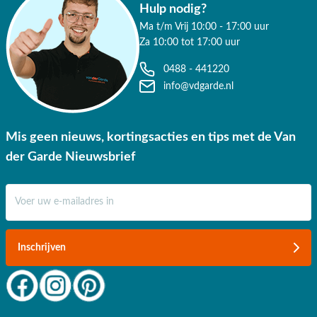
Hulp nodig?
Tuinset? Bel ons dan op
0488-441220
, stuur een e-mail naar
Ma t/m Vrij 10:00 - 17:00 uur
info@vdgarde.nl
of maak gebruik van de chatfunctie.
Za 10:00 tot 17:00 uur
Uiteraard ben je ook van harte welkom in onze showroom in
Opheusden, Duiven of Apeldoorn. Onze specialisten voorzien
0488 - 441220
je graag van een deskundig advies op maat.
info@vdgarde.nl
Waarom kopen bij Van der Garde
tuinmeubelen?
Mis geen nieuws, kortingsacties en tips met de Van
✔ 80 jaar ervaring
der Garde Nieuwsbrief
✔ Persoonlijk advies van specialisten
E-mail adres
✔ 9.4/10 uit 19.500+ klantbeoordeling
✔ Gratis verzending vanaf €50,-
Inschrijven
✔ Goede service