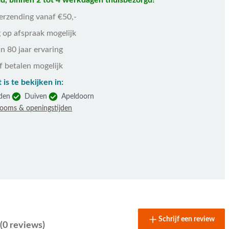
d, binnen 2 tot 4 werkdagen thuisbezorgd!
verzending vanaf €50,-
 op afspraak mogelijk
n 80 jaar ervaring
f betalen mogelijk
 is te bekijken in:
den
Duiven
Apeldoorn
rooms & openingstijden
Schrijf een review
(0 reviews)