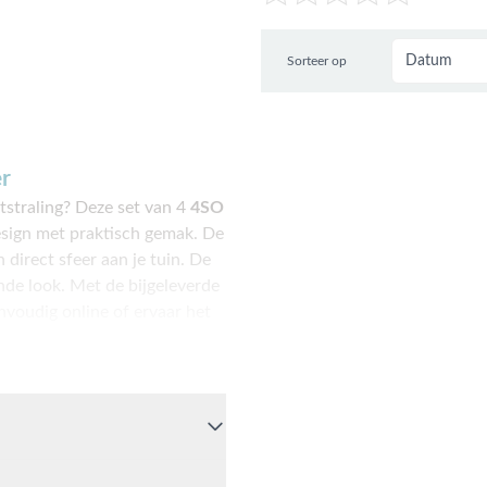
Sorteer op
er
tstraling? Deze set van 4
4SO
sign met praktisch gemak. De
 direct sfeer aan je tuin. De
nde look. Met de bijgeleverde
envoudig online of ervaar het
rkt met een krasvaste
ndig, kleurvast en volledig
ruik, al raden we aan deze bij