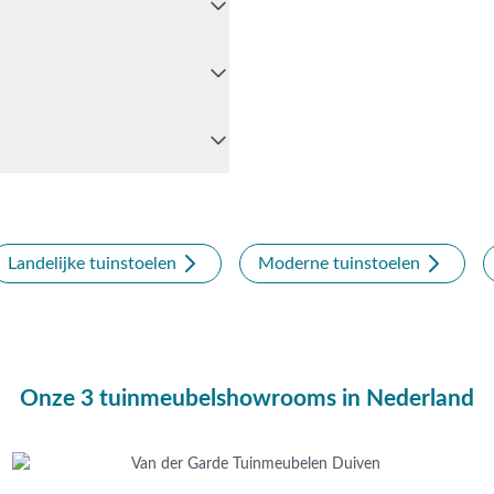
4 stoelen is perfect voor aan
uiten zitten.
stoel - Amber? Bel ons dan op
ebruik van de chatfunctie.
Opheusden, Duiven of
dig advies op maat.
n?
Landelijke tuinstoelen
Moderne tuinstoelen
Onze 3 tuinmeubelshowrooms in Nederland