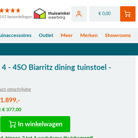
€ 0,00
143 beoordelingen
uinaccessoires
Outlet
Meer
Merken
Showrooms
 4 - 4SO Biarritz dining tuinstoel -
uct omschrijving
fhankelijk van de gekozen opties
 1.899,-
t € 377,00
In winkelwagen