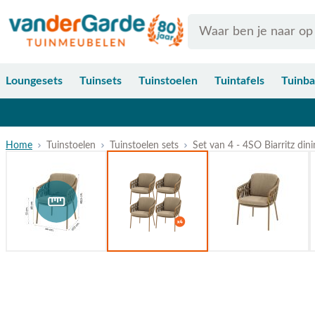
Ga naar de inhoud
Search
Loungesets
Tuinsets
Tuinstoelen
Tuintafels
Tuinb
Home
Tuinstoelen
Tuinstoelen sets
Set van 4 - 4SO Biarritz din