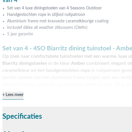
van 4
Set van 4 luxe diningstoelen van 4 Seasons Outdoor
Handgevlochten rope in stijlvol ruitpatroon
Aluminium frame met krasvaste caramelkleurige coating
Inclusief dikke all weather zitkussens (Olefin)
5 jaar garantie
Set van 4 - 4SO Biarritz dining tuinstoel - Amb
Op zoek naar comfortabele tuinstoelen met een warme, luxe ui
Biarritz diningstoelen
in de kleur
Amber
combineert elegant de
caramelkleur en het handgevlochten rope
in ruitpatroon geven
zachte vormen van het aluminium frame zorgen voor een verfij
dikke zitkussens geniet je van urenlang tafelen in luxe. Shop e
zitcomfort in een van onze showrooms!
Lees meer
Rope & aluminium: stijlvol en weerbestendig
Elke stoel is opgebouwd uit een
stevig aluminium frame,
afgewe
Specificaties
amberkleurige poedercoating.
Het gevlochten rope is UV-beste
weerbestendig
. De Olefin kussens zijn geschikt voor buitengeb