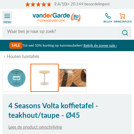
9.4/10
(+ 20.144 beoordelingen)
Ga naar de inhoud
BELLEN
WINKELWAGEN
MENU
Search
SALE
Tot wel 50% korting op tuinmeubelen!
Bekijk de zomer sale ›
Houten tuintafels
Bekijk afmetingen
4 Seasons Volta koffietafel -
teakhout/taupe - Ø45
Lees de product omschrijving