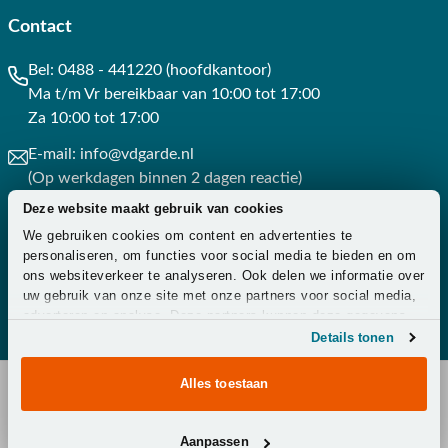
Contact
Bel:
0488 - 441220 (hoofdkantoor)
Ma t/m Vr bereikbaar van 10:00 tot 17:00
Za 10:00 tot 17:00
E-mail:
info@vdgarde.nl
(Op werkdagen binnen 2 dagen reactie)
Deze website maakt gebruik van cookies
Whatsapp:
0488441220
We gebruiken cookies om content en advertenties te
(Op werkdagen binnen 3 uur reactie)
personaliseren, om functies voor social media te bieden en om
ons websiteverkeer te analyseren. Ook delen we informatie over
Contact
uw gebruik van onze site met onze partners voor social media,
adverteren en analyse. Deze partners kunnen deze gegevens
combineren met andere informatie die u aan ze heeft verstrekt
Details tonen
of die ze hebben verzameld op basis van uw gebruik van hun
services.
Alles toestaan
Copyright © 2026 - Van der Garde Tuinmeubelen -
Aanpassen