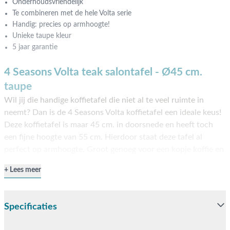
Onderhoudsvriendelijk
Te combineren met de hele Volta serie
Handig: precies op armhoogte!
Unieke taupe kleur
5 jaar garantie
4 Seasons Volta teak salontafel - Ø45 cm.
taupe
Wil jij die handige koffietafel die niet al te veel ruimte in
neemt? Dan is de 4 Seasons Volta koffietafel een ideale keus!
Deze koffietafel is maar 45 cm. in doorsnede en heeft toch
een fijne hoogte van 55 cm. Hierdoor staat deze tafel al
perfect op armhoogte. Groot genoeg voor een kopje koffie en
de krant, om 's ochtends lekker de dag te beginnen. Door het
Lees meer
teakhout en de mooie 'latte' kleur, is deze bijzettafel
eenvoudig te combineren met bruine loungesets. Vind je deze
tafel alleen niet genoeg? Bekijk dan de rest van de Volta serie
Specificaties
om een complete set neer te zetten. Bestellen kan direct
online of kom naar onze showroom in Opheusden, Duiven of