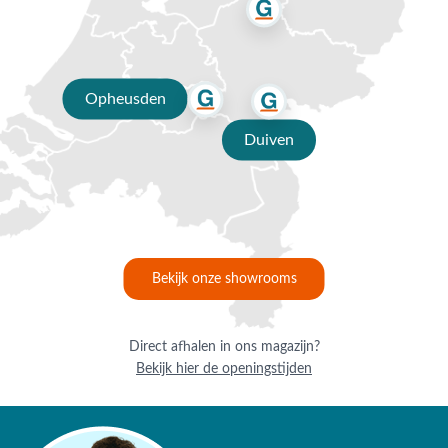
je graag van een deskundig advies op maat.
Waarom kopen bij Van der Garde
tuinmeubelen?
Opheusden
✔ 80 jaar ervaring
Duiven
✔ Persoonlijk advies van specialisten
✔ 9.4/10 uit 19.500+ klantbeoordeling
✔ Gratis verzending vanaf €50,-
✔ Goede service
Bekijk onze showrooms
Direct afhalen in ons magazijn?
Bekijk hier de openingstijden