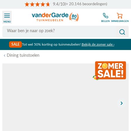
9.4/10
(+ 20.146 beoordelingen)
Ga naar de inhoud
BELLEN
WINKELWAGEN
MENU
Search
SALE
Tot wel 50% korting op tuinmeubelen!
Bekijk de zomer sale ›
Dining tuinstoelen