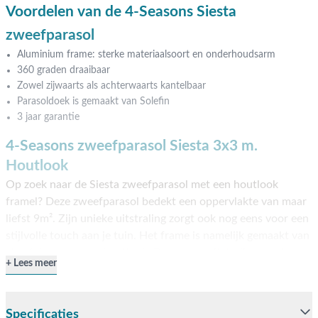
Voordelen van de 4-Seasons Siesta
zweefparasol
Aluminium frame: sterke materiaalsoort en onderhoudsarm
360 graden draaibaar
Zowel zijwaarts als achterwaarts kantelbaar
Parasoldoek is gemaakt van Solefin
3 jaar garantie
4-Seasons zweefparasol Siesta 3x3 m.
Houtlook
Op zoek naar de Siesta zweefparasol met een houtlook
framel? Deze zweefparasol bedekt een oppervlakte van maar
liefst 9m². Zijn unieke uitstraling zorgt ook nog eens voor een
stijlvolle touch aan je tuin. Het frame is namelijk gemaakt van
aluminium met een houtlook. De warme uitstraling van hout
Lees meer
en het voordeel van aluminium. Aluminium heeft in
tegenstelling tot hout weinig onderhoud nodig en is daarom
perfect geschikt voor buitengebruik. De 4 Seasons Siesta
Specificaties