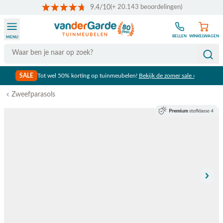
9.4/10
(+ 20.143 beoordelingen)
Ga naar de inhoud
BELLEN
WINKELWAGEN
MENU
Search
SALE
Tot wel 50% korting op tuinmeubelen!
Bekijk de zomer sale ›
Zweefparasols