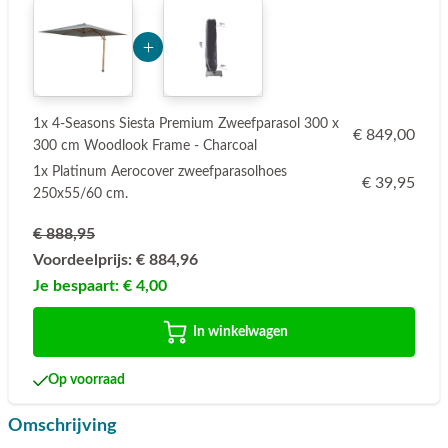
Add Product MzE2 6a74c213c9eb1
1x 4-Seasons Siesta Premium Zweefparasol 300 x
€ 849,00
300 cm Woodlook Frame - Charcoal
1x Platinum Aerocover zweefparasolhoes
€ 39,95
250x55/60 cm.
€ 888,95
Voordeelprijs:
€ 884,96
Je bespaart:
€ 4,00
In winkelwagen
Op voorraad
Omschrijving