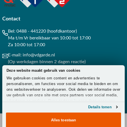
Contact
Bel:
0488 - 441220 (hoofdkantoor)
Ma t/m Vr bereikbaar van 10:00 tot 17:00
Za 10:00 tot 17:00
E-mail:
info@vdgarde.nl
(Op werkdagen binnen 2 dagen reactie)
Deze website maakt gebruik van cookies
Whatsapp:
0488441220
We gebruiken cookies om content en advertenties te
(Op werkdagen binnen 3 uur reactie)
personaliseren, om functies voor social media te bieden en om
ons websiteverkeer te analyseren. Ook delen we informatie over
Contact
uw gebruik van onze site met onze partners voor social media,
adverteren en analyse. Deze partners kunnen deze gegevens
combineren met andere informatie die u aan ze heeft verstrekt
Details tonen
of die ze hebben verzameld op basis van uw gebruik van hun
services.
Alles toestaan