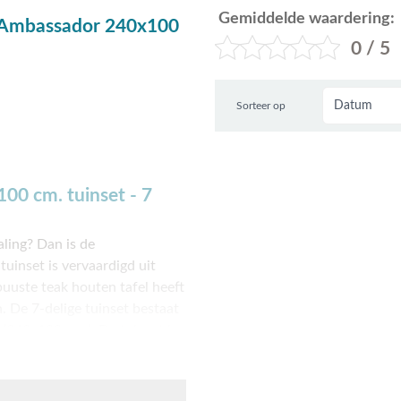
Gemiddelde waardering:
t/Ambassador 240x100
0 / 5
Sorteer op
00 cm. tuinset - 7
aling? Dan is de
uinset is vervaardigd uit
buuste teak houten tafel heeft
. De 7-delige tuinset bestaat
 (240x100 cm.). De tuinset is
ever eerst even proefzitten?
n of Apeldoorn. Je bent van