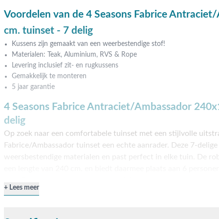
Voordelen van de 4 Seasons Fabrice Antracie
cm. tuinset - 7 delig
Kussens zijn gemaakt van een weerbestendige stof!
Materialen: Teak, Aluminium, RVS & Rope
Levering inclusief zit- en rugkussens
Gemakkelijk te monteren
5 jaar garantie
4 Seasons Fabrice Antraciet/Ambassador 240x1
delig
Op zoek naar een comfortabele tuinset met een stijlvolle uitstr
Fabrice/Ambassador tuinset een echte aanrader. Deze 7-delige t
weersbestendige materialen en past perfect in elke tuin. De ro
een lengte van 240 cm. en biedt daarmee plaats aan 6 personen
uit 6 Fabrice dining tuinstoelen en 1 Ambassador teak tuintafel
Lees meer
eenvoudig online te bestellen en wordt gratis thuis bezorgd. Li
Breng dan een bezoek aan onze showroom in Opheusden, Duive
harte welkom!