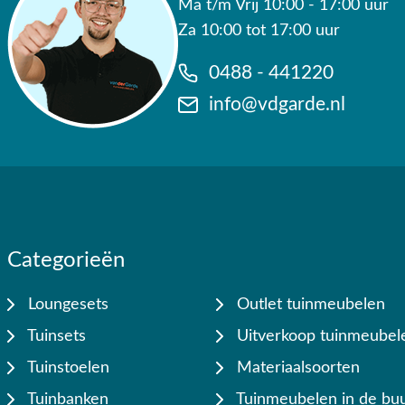
Ma t/m Vrij 10:00 - 17:00 uur
Ruim 80 jaar ervaring
Za 10:00 tot 17:00 uur
Deskundig advies
3 fysieke showrooms
0488 - 441220
9.4/10 uit 19.500+ klantbeoordelingen
Gratis verzending vanaf €50,-
info@vdgarde.nl
Categorieën
Loungesets
Outlet tuinmeubelen
Tuinsets
Uitverkoop tuinmeubel
Tuinstoelen
Materiaalsoorten
Tuinbanken
Tuinmeubelen in de buu