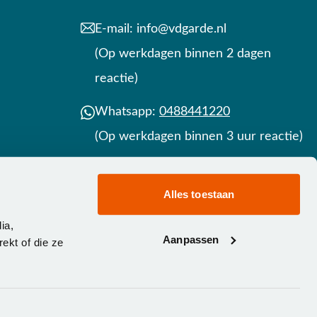
E-mail:
info@vdgarde.nl
(Op werkdagen binnen 2 dagen
reactie)
Whatsapp:
0488441220
(Op werkdagen binnen 3 uur reactie)
Contact
Alles toestaan
ia,
Aanpassen
ekt of die ze
waarden
-
Privacy statement
-
Toegankelijkheisdverklaring
-
meer