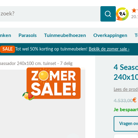
20.
anken
Parasols
Tuinmeubelhoezen
Overkappingen
T
SALE
Tot wel 50% korting op tuinmeubelen!
Bekijk de zomer sale ›
assador 240x100 cm. tuinset - 7 delig
4 Seas
240x100
Lees de prod
De prijs is a
€
4.533,00
Je bespaar
Vragen ove