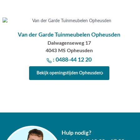
zorgt er tevens voor dat het teak water- en vuilafstotend is. Let
nooit afdekt met een hoes. Wanneer het tafelblad volledig afge
“ademen” en kunnen er lelijke vlekken ontstaan.
Deze set bestaat uit:
Van der Garde Tuinmeubelen Opheusden
Dalwagenseweg 17
6x tuinstoel
4043 MS Opheusden
1x tuintafel
: 0488-44 12 20
De Fabrice/Ambassador tuinset wordt geleverd inclusief zit- e
ongemonteerd bij u geleverd, dit dient u zelf te doen.
Bekijk openingstijden Opheusden
Vragen of hulp nodig?
Heb je nog vragen over de 4 Seasons Fabrice antraciet/Ambass
delig? Bel ons dan op 0488-441220, stuur een e-mail naar inf
van de chatfunctie rechts onderin het scherm. Uiteraard ben j
van onze showrooms in Opheusden, Duiven of Apeldoorn. Onze 
graag van een deskundig advies op maat. De koffie staat klaar!
Hulp nodig?
Waarom kopen bij Van der Garde tuinmeubele