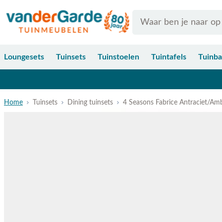
Ga naar de inhoud
Search
Loungesets
Tuinsets
Tuinstoelen
Tuintafels
Tuinb
Home
Tuinsets
Dining tuinsets
4 Seasons Fabrice Antraciet/Amb