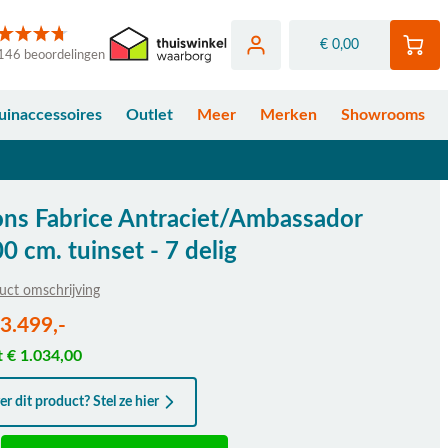
€ 0,00
146 beoordelingen
uinaccessoires
Outlet
Meer
Merken
Showrooms
ons Fabrice Antraciet/Ambassador
 cm. tuinset - 7 delig
uct omschrijving
fhankelijk van de gekozen opties
 3.499,-
t € 1.034,00
r dit product? Stel ze hier