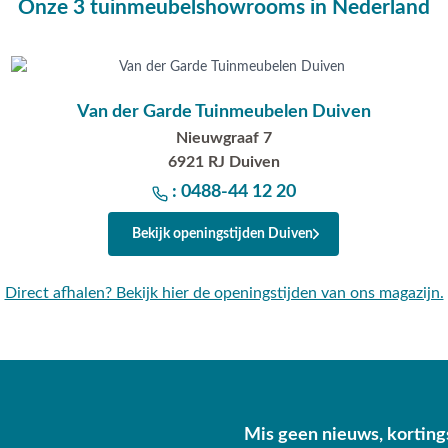
Onze 3 tuinmeubelshowrooms in Nederland
 op dat je de teak tuintafel
sloten wordt kan het niet
Van der Garde Tuinmeubelen Duiven
Nieuwgraaf 7
6921 RJ Duiven
: 0488-44 12 20
n rugkussen. De set word
Bekijk openingstijden Duiven
Direct afhalen? Bekijk hier de openingstijden van ons magazijn.
ador 240x100 cm. tuinset - 7
o@vdgarde.nl of maak gebruik
e ook van harte welkom in één
specialisten voorzien je
Mis geen nieuws, korting
n?