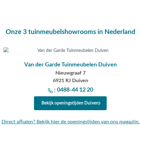
Onze 3 tuinmeubelshowrooms in Nederland
Van der Garde Tuinmeubelen Duiven
 loungeset? Bel ons dan op
Nieuwgraaf 7
ebruik van de chatfunctie.
6921 RJ Duiven
Opheusden, Duiven of
: 0488-44 12 20
dig advies op maat.
Bekijk openingstijden Duiven
n?
Direct afhalen? Bekijk hier de openingstijden van ons magazijn.