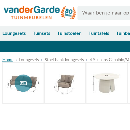
Ga naar de inhoud
Search
Loungesets
Tuinsets
Tuinstoelen
Tuintafels
Tuinb
Home
Loungesets
Stoel-bank loungesets
4 Seasons Capalbio/Vel