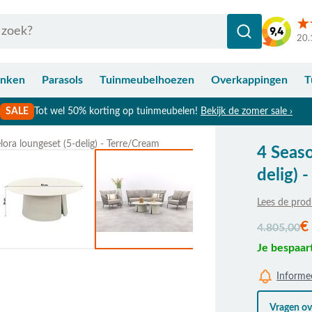
20.
anken
Parasols
Tuinmeubelhoezen
Overkappingen
T
SALE
Tot wel 50% korting op tuinmeubelen!
Bekijk de zomer sale ›
ora loungeset (5-delig) - Terre/Cream
4 Seaso
Bekijk afmetingen
delig) 
Lees de prod
De prijs is a
€
4.805,00
Je bespaar
Informee
Vragen ove