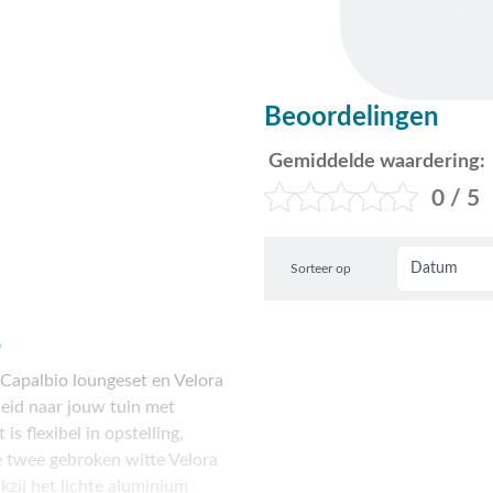
Beoordelingen
Gemiddelde waardering:
0 / 5
Sorteer op
?
Capalbio loungeset en Velora
heid naar jouw tuin met
s flexibel in opstelling,
e twee gebroken witte Velora
kzij het lichte aluminium