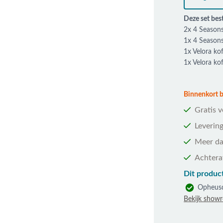
Deze set best
2x 4 Seasons
1x 4 Seasons
1x Velora ko
1x Velora ko
Binnenkort be
Gratis 
Levering
Meer da
Achtera
Dit product
Opheus
Bekijk show