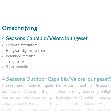
Omschrijving
4 Seasons Capalbio/Velora loungeset
Optimaal zitcomfort
Hoogwaardige materialen
Betonlook tafelblad
Trend: terre
5 jaar garantie
4 Seasons Outdoor Capalbio/Velora loungeset
Creëer jouw ultieme loungehoek deze zomer met de 4 Seasons 
koffietafels! Deze prachtige combinatie brengt luxe en gezellig
warme aardetinten en een speels design. De Capalbio loungeset i
zodat je hem helemaal naar jouw smaak kunt indelen, terwijl d
tafeltjes zorgen voor een praktische én verrassende touch. Dan