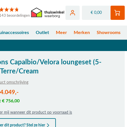
€ 0,00
143 beoordelingen
uinaccessoires
Outlet
Meer
Merken
Showrooms
ns Capalbio/Velora loungeset (5-
- Terre/Cream
uct omschrijving
fhankelijk van de gekozen opties
 4.049,-
t € 756,00
r mij wanneer dit product op voorraad is
r dit product? Stel ze hier