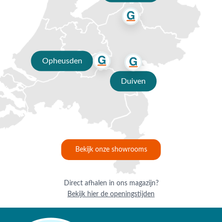
Opheusden
Duiven
Bekijk onze showrooms
Direct afhalen in ons magazijn?
Bekijk hier de openingstijden