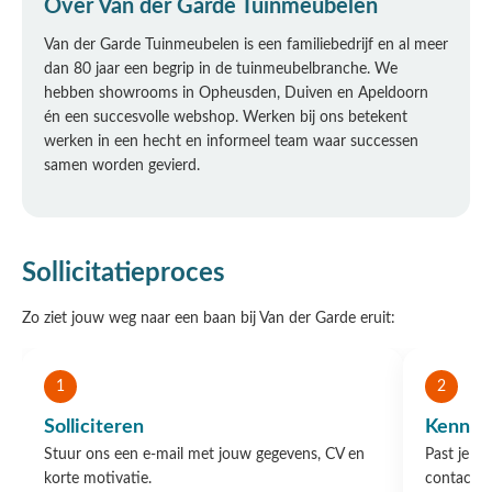
Over Van der Garde Tuinmeubelen
Van der Garde Tuinmeubelen is een familiebedrijf en al meer
dan 80 jaar een begrip in de tuinmeubelbranche. We
hebben showrooms in Opheusden, Duiven en Apeldoorn
én een succesvolle webshop. Werken bij ons betekent
werken in een hecht en informeel team waar successen
samen worden gevierd.
Sollicitatieproces
Zo ziet jouw weg naar een baan bij Van der Garde eruit:
1
2
Solliciteren
Kennis
Stuur ons een e-mail met jouw gegevens, CV en
Past je p
korte motivatie.
contact m