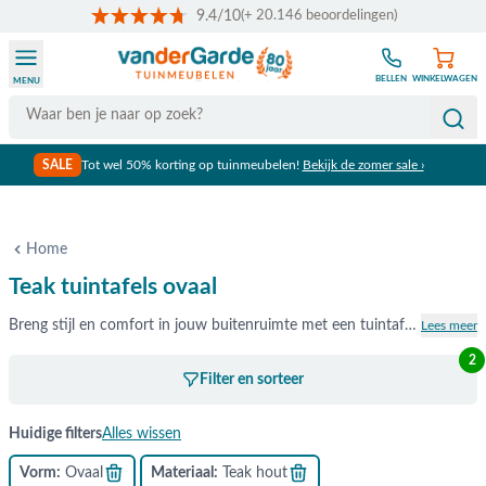
9.4/10
(+ 20.146 beoordelingen)
Ga naar de inhoud
BELLEN
WINKELWAGEN
MENU
Search
SALE
Tot wel 50% korting op tuinmeubelen!
Bekijk de zomer sale ›
Gratis verzending vanaf €50,-
Home
Teak tuintafels ovaal
Breng stijl en comfort in jouw buitenruimte met een tuintafel teakhout ovaal van Van der Garde Tuinmeubelen. Teakhout zorgt voor een prachtige uitstraling en de ovale vorm zorgt voor veel zitplekken. De combinatie zorgt voor veel plezier in de tuin. Bekijk het assortiment tuintafel teakhout ovaal hieronder.
Lees meer
2
Filter en sorteer
Huidige filters
Alles wissen
Vorm
Ovaal
Materiaal
Teak hout