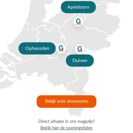
rugleuning. Hiermee zorg je er heel gemakkelijk voor dat iedereen zijn
Apeldoorn
eigen perfecte zithouding kan vinden. Daarbij is een rotan tuinmeubel
over het algemeen licht van gewicht. Zo verplaats je de stoel
gemakkelijk door je hele tuin of ruim je hem eenvoudig op. Door het
natuurlijke uiterlijk van een verstelbare rotan tuinstoel is deze al snel in
je tuin te plaatsen. Houd er natuurlijk altijd rekening mee dat de
tuinstoel wel binnen jouw tuinstijl hoort te passen. Ook niet
Opheusden
onbelangrijk is dat rotan vaak een goedkopere optie is. Zo is Rotan
een goede keus voor de portemonnee.
Duiven
Ons assortiment verstelbare rotan tuinstoelen
Om een tuinset compleet te maken, dien je natuurlijk meerdere
verstelbare rotan tuinstoelen aan te schaffen. Kijk goed naar de
verschillende opties in ons assortiment. En vergeet ook niet om eens
te kijken naar de tuinstoelen van wicker. Vaak wordt rotan en wicker
door elkaar heen gehaald. Toch is er een duidelijk verschil. Wicker is
Bekijk onze showrooms
over het algemeen namelijk van kunststof, waarbij rotan een
natuurproduct is. Met beide heb je een
verstelbare tuinstoel
die erg
lang mee gaat en waar je nog heel wat jaren van kunt genieten. Een
Direct afhalen in ons magazijn?
verstelbare rotan tuinstoel is dus zeker een goede keus!
Bekijk hier de openingstijden