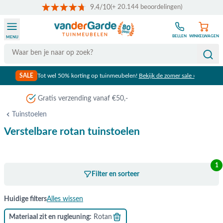
9.4/10
(+ 20.144 beoordelingen)
Ga naar de inhoud
BELLEN
WINKELWAGEN
MENU
Search
SALE
Tot wel 50% korting op tuinmeubelen!
Bekijk de zomer sale ›
Gratis verzending vanaf €50,-
Tuinstoelen
Verstelbare rotan tuinstoelen
1
Filter en sorteer
Huidige filters
Alles wissen
Materiaal zit en rugleuning
Rotan