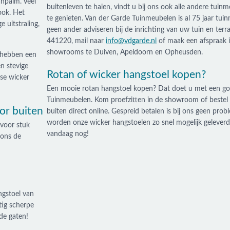
anpalm. Veel
buitenleven te halen, vindt u bij ons ook alle andere tui
ook. Het
te genieten. Van der Garde Tuinmeubelen is al 75 jaar tui
 uitstraling,
geen ander adviseren bij de inrichting van uw tuin en terr
441220, mail naar
info@vdgarde.nl
of maak een afspraak 
showrooms te Duiven, Apeldoorn en Opheusden.
 hebben een
n stevige
Rotan of wicker hangstoel kopen?
sse wicker
Een mooie rotan hangstoel kopen? Dat doet u met een goe
Tuinmeubelen. Kom proefzitten in de showroom of bestel 
or buiten
buiten direct online. Gespreid betalen is bij ons geen pro
worden onze wicker hangstoelen zo snel mogelijk geleverd
 voor stuk
vandaag nog!
 ons de
ngstoel van
tig scherpe
de gaten!