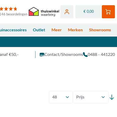
€ 0,00
146 beoordelingen
uinaccessoires
Outlet
Meer
Merken
Showrooms
anaf €50,-
Contact/Showrooms
0488 - 441220
Toon