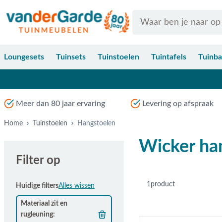
Ga naar de inhoud
Search
Loungesets
Tuinsets
Tuinstoelen
Tuintafels
Tuinb
Meer dan 80 jaar ervaring
Levering op afspraak
Home
Tuinstoelen
Hangstoelen
Wicker ha
Filter op
1
product
Huidige filters
Alles wissen
Materiaal zit en
rugleuning