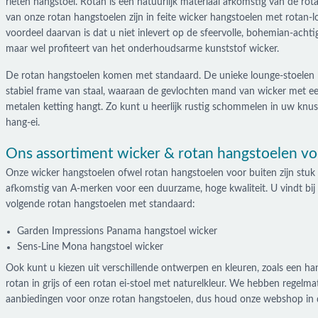
rieten hangstoel. Rotan is een natuurlijk materiaal afkomstig van de rot
van onze rotan hangstoelen zijn in feite wicker hangstoelen met rotan-l
voordeel daarvan is dat u niet inlevert op de sfeervolle, bohemian-achtige
maar wel profiteert van het onderhoudsarme kunststof wicker.
De rotan hangstoelen komen met standaard. De unieke lounge-stoelen
stabiel frame van staal, waaraan de gevlochten mand van wicker met ee
metalen ketting hangt. Zo kunt u heerlijk rustig schommelen in uw knu
hang-ei.
Ons assortiment wicker & rotan hangstoelen vo
Onze wicker hangstoelen ofwel rotan hangstoelen voor buiten zijn stuk
afkomstig van A-merken voor een duurzame, hoge kwaliteit. U vindt bij
volgende rotan hangstoelen met standaard:
Garden Impressions Panama hangstoel wicker
Sens-Line Mona hangstoel wicker
Ook kunt u kiezen uit verschillende ontwerpen en kleuren, zoals een ha
rotan in grijs of een rotan ei-stoel met naturelkleur. We hebben regelma
aanbiedingen voor onze rotan hangstoelen, dus houd onze webshop in 