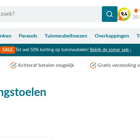
20.
anken
Parasols
Tuinmeubelhoezen
Overkappingen
T
SALE
Tot wel 50% korting op tuinmeubelen!
Bekijk de zomer sale ›
Achteraf betalen mogelijk
Gratis verzending v
ngstoelen