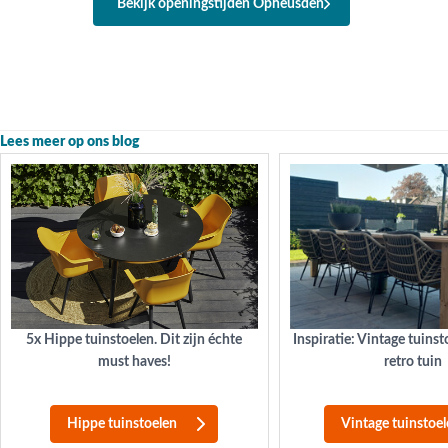
Bekijk openingstijden Opheusden
Lees meer op ons blog
5x Hippe tuinstoelen. Dit zijn échte
Inspiratie: Vintage tuins
must haves!
retro tuin
Hippe tuinstoelen
Vintage tuinstoe