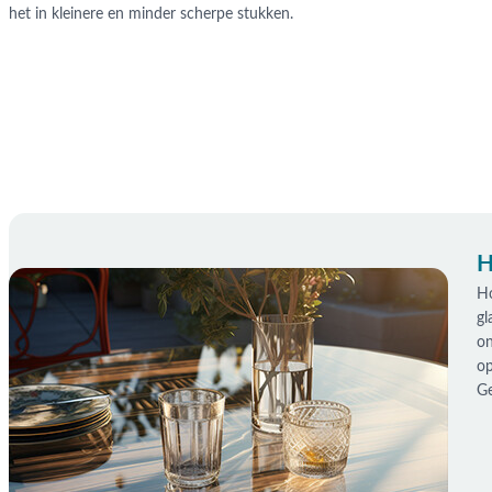
het in kleinere en minder scherpe stukken.
H
Ho
gl
on
op
Ge