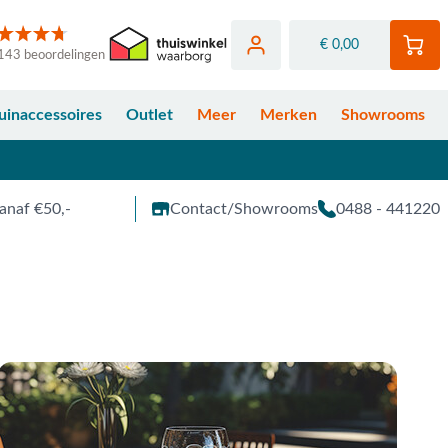
€ 0,00
143 beoordelingen
uinaccessoires
Outlet
Meer
Merken
Showrooms
anaf €50,-
Contact/Showrooms
0488 - 441220