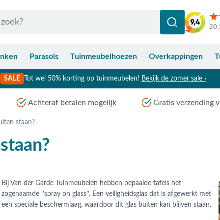
20.
anken
Parasols
Tuinmeubelhoezen
Overkappingen
T
SALE
Tot wel 50% korting op tuinmeubelen!
Bekijk de zomer sale ›
Achteraf betalen mogelijk
Gratis verzending v
uiten staan?
 staan?
Bij Van der Garde Tuinmeubelen hebben bepaalde tafels het
zogenaamde ‘’spray on glass’’. Een veiligheidsglas dat is afgewerkt met
een speciale beschermlaag, waardoor dit glas buiten kan blijven staan.