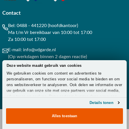
Contact
Bel:
0488 - 441220 (hoofdkantoor)
Ma t/m Vr bereikbaar van 10:00 tot 17:00
Za 10:00 tot 17:00
E-mail:
info@vdgarde.nl
(Op werkdagen binnen 2 dagen reactie)
Deze website maakt gebruik van cookies
Whatsapp:
0488441220
We gebruiken cookies om content en advertenties te
(Op werkdagen binnen 3 uur reactie)
personaliseren, om functies voor social media te bieden en om
ons websiteverkeer te analyseren. Ook delen we informatie over
Contact
uw gebruik van onze site met onze partners voor social media,
adverteren en analyse. Deze partners kunnen deze gegevens
combineren met andere informatie die u aan ze heeft verstrekt
Details tonen
of die ze hebben verzameld op basis van uw gebruik van hun
services.
Alles toestaan