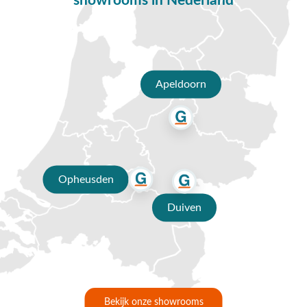
showrooms in Nederland
Apeldoorn
Opheusden
Duiven
Bekijk onze showrooms