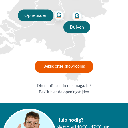
Opheusden
Duiven
Bekijk onze showrooms
Direct afhalen in ons magazijn?
Bekijk hier de openingstijden
Hulp nodig?
Ma t/m Vrij 10:00 - 17:00 uur